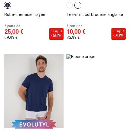
Robe-chemisier rayée
Tee-shirt col broderie anglaise
à partir de
à partir de
25,00 €
10,00 €
Jusqu'à
Jusqu'à
-60%
-70%
69,99 €
35,99 €