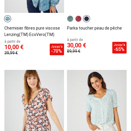
Chemisier fibres pure viscose
Parka toucher peau de pêche
Lenzing(TM) EcoVero(TM)
à partir de
à partir de
30,00 €
Jusqu'à
10,00 €
Jusqu'à
-65%
-70%
89,99 €
39,99 €