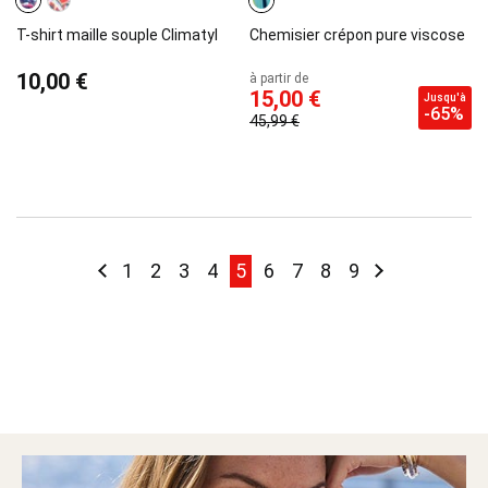
T-shirt maille souple Climatyl
Chemisier crépon pure viscose
10,00 €
à partir de
15,00 €
Jusqu'à
-65%
45,99 €
Page
Page
Précédent
Page
Page
Page
Page
You're currently reading pag
Page
Page
Page
Page
Page
Suivant
1
2
3
4
5
6
7
8
9