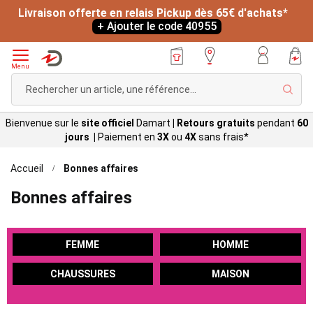
Livraison offerte en relais Pickup dès 65€ d'achats*
+ Ajouter le code 40955
Menu
Rech
Bienvenue sur le
site officiel
Damart
|
Retours gratuits
pendant
60
jours |
Paiement en
3X
ou
4X
sans
frais*
Accueil
Bonnes affaires
Bonnes affaires
FEMME
HOMME
CHAUSSURES
MAISON