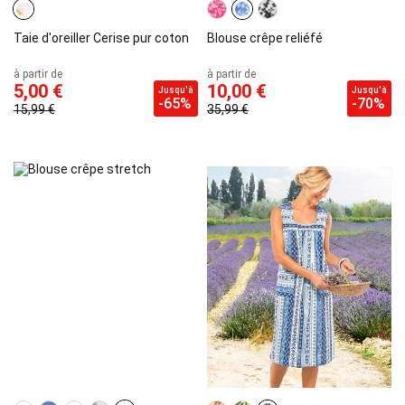
Taie d'oreiller Cerise pur coton
Blouse crêpe reliéfé
à partir de
à partir de
5,00 €
10,00 €
Jusqu'à
Jusqu'à
-65%
-70%
15,99 €
35,99 €