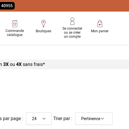
e 40955
Se connecter
Commande
Boutiques
Mon panier
ou se créer
catalogue
un compte
n
3X
ou
4X
sans
frais*
s par page :
Trier par :