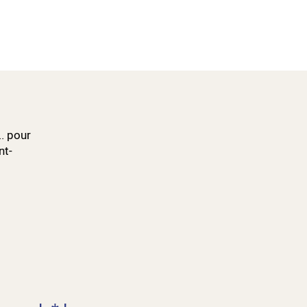
.. pour
nt-