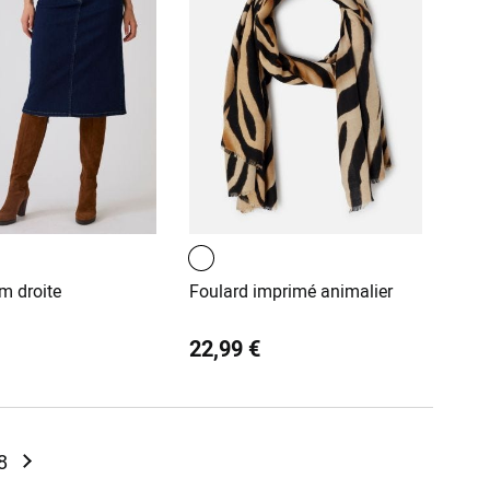
m droite
Foulard imprimé animalier
22,99 €
 reading page
ge
Page
Page
Suivant
8