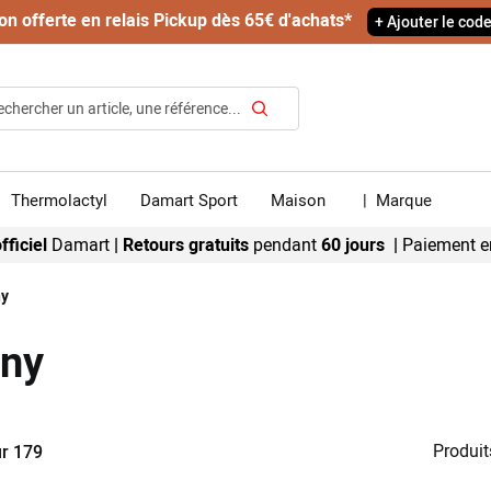
on offerte en relais Pickup dès 65€ d'achats*
+ Ajouter le cod
Rechercher
Thermolactyl
Damart Sport
Maison
|
Marque
fficiel
Damart
|
Retours gratuits
pendant
60 jours |
Paiement e
ny
ony
Produit
ur
179