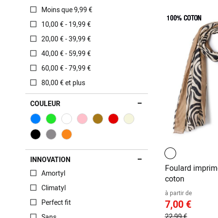
Moins que 9,99 €
10,00 € - 19,99 €
20,00 € - 39,99 €
40,00 € - 59,99 €
60,00 € - 79,99 €
80,00 € et plus
COULEUR
INNOVATION
Foulard imprim
Amortyl
coton
Climatyl
à partir de
7,00 €
Perfect fit
22,99 €
Sans