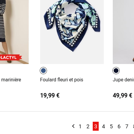
t marinière
Foulard fleuri et pois
Jupe deni
19,99 €
49,99 €
Page
Page
Précédent
Page
Page
You're currently
Page
Page
Page
Pa
1
2
3
4
5
6
7