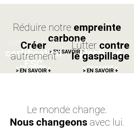
Réduire notre
empreinte
carbone
Vers plus de
Vers moins de
Créer
Lutter
contre
certification
plastique
> EN SAVOIR +
autrement
le gaspillage
FSC
> EN SAVOIR +
> EN SAVOIR +
> EN SAVOIR +
> EN SAVOIR +
Le monde change.
Nous changeons
avec lui.