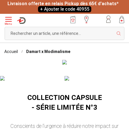
Livraison offerte en relais Pickup dès 65€ d'achats*
+ Ajouter le code 40955
Menu
Rech
Accueil
Damart x Modimalisme
COLLECTION CAPSULE
- SÉRIE LIMITÉE N°3
Conscients de l’urgence à réduire notre impact sur