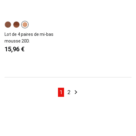
Lot de 4 paires de mi-bas
mousse 20D.
15,96 €
Page
Page
Page
Page
Suivant
1
2