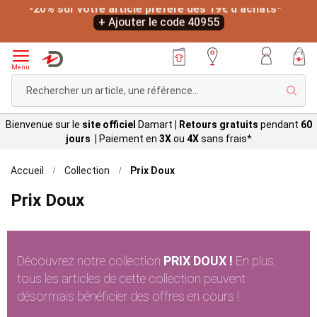
*
-20% sur votre article préféré dès 19€ d'achats*
L
+ Ajouter le code 40955
Menu
Rech
Bienvenue sur le
site officiel
Damart
|
Retours gratuits
pendant
60
jours |
Paiement en
3X
ou
4X
sans
frais*
Accueil
Collection
Prix Doux
Prix Doux
Découvrez notre collection
PRIX DOUX !
En plus,
tous les articles de cette collection peuvent
désormais bénéficier des offres en cours !