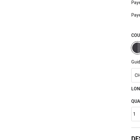
Pay
Pay
COU
Guid
CH
LON
QUA
DE