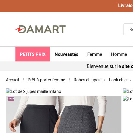
Livrais
PETITS PRIX
Nouveautés
Femme
Homme
Bienvenue sur le
site o
Accueil
Prêt-à-porter femme
Robes et jupes
Look chic
Skip
to
the
end
of
the
images