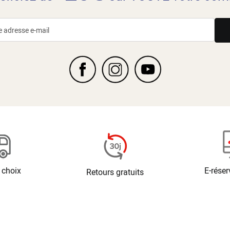
 choix
E-réser
Retours gratuits