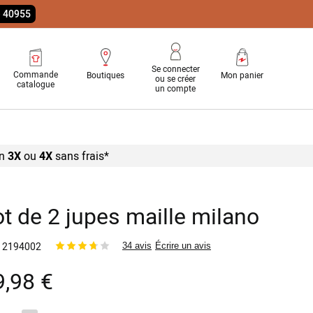
e 40955
Se connecter
Commande
Boutiques
Mon panier
ou se créer
catalogue
un compte
n
3X
ou
4X
sans
frais*
ot de 2 jupes maille milano
2194002
34 avis
Écrire un avis
9,98 €