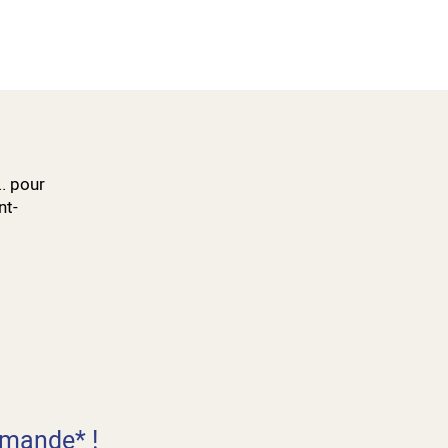
.. pour
nt-
mande* !