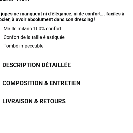
jupes ne manquent ni d'élégance, ni de confort... faciles à
ocier, à avoir absolument dans son dressing !
Maille milano 100% confort
Confort de la taille élastiquée
Tombé impeccable
scription détaillée
DESCRIPTION DÉTAILLÉE
mposition & entretien
COMPOSITION & ENTRETIEN
vraison & retours
LIVRAISON & RETOURS