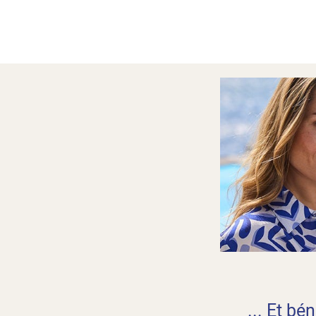
... Et bé