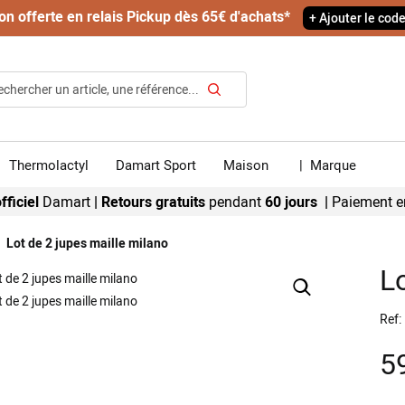
on offerte en relais Pickup dès 65€ d'achats*
+ Ajouter le cod
Rechercher
Thermolactyl
Damart Sport
Maison
|
Marque
fficiel
Damart
|
Retours gratuits
pendant
60 jours |
Paiement e
Lot de 2 jupes maille milano
L
Ref
5