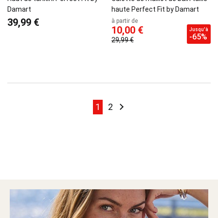
Damart
haute Perfect Fit by Damart
39,99 €
à partir de
10,00 €
Jusqu'à
-65%
29,99 €
Page
Page
Page
Page
Suivant
1
2