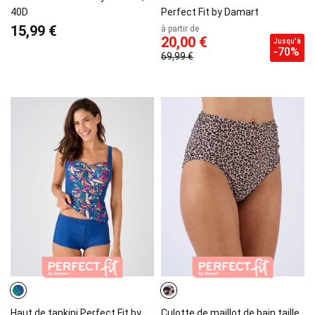
40D
Perfect Fit by Damart
15,99 €
à partir de
20,00 €
Jusqu'à
-70%
69,99 €
Haut de tankini Perfect Fit by
Culotte de maillot de bain taille