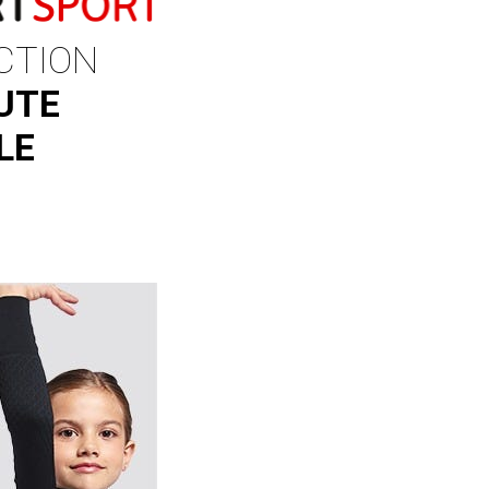
CTION
UTE
LE