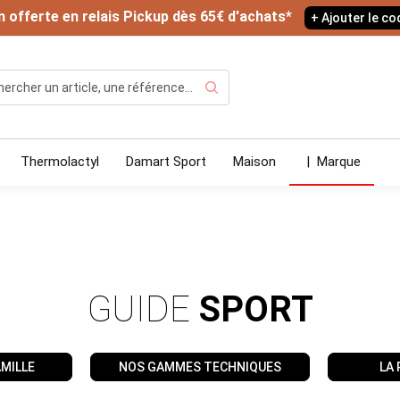
n offerte en relais Pickup dès 65€ d'achats*
+ Ajouter le c
Rechercher
Thermolactyl
Damart Sport
Maison
|
Marque
GUIDE
SPORT
AMILLE
NOS GAMMES TECHNIQUES
LA 