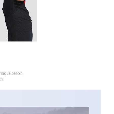
chaque besoin,
es.