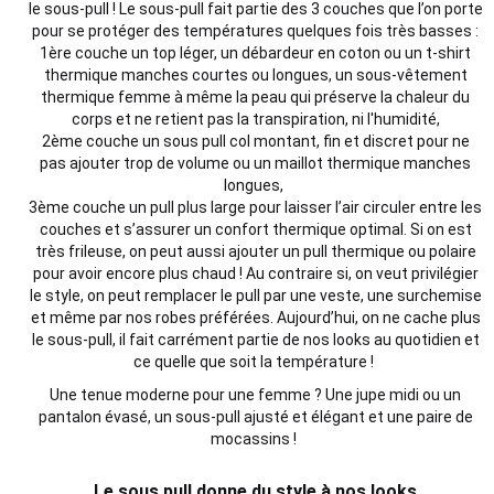
le sous-pull !
Le sous-pull fait partie des 3 couches que l’on porte
pour se protéger des températures quelques fois très basses :
1
ère
couche un
top
léger, un
débardeur
en
coton
ou un t-shirt
thermique manches courtes ou longues, un sous-vêtement
thermique femme à même la peau qui préserve la chaleur du
corps et ne retient pas la transpiration, ni l'humidité,
2
ème
couche un
sous pull
col montant, fin et discret pour ne
pas ajouter trop de volume ou un maillot thermique manches
longues,
3
ème
couche un pull plus
large
pour laisser l’air circuler entre les
couches et s’assurer un
confort
thermique optimal.
Si on est
très frileuse, on peut aussi ajouter un pull thermique ou polaire
pour avoir encore plus chaud ! Au contraire si, on veut privilégier
le style, on peut remplacer le pull par une veste, une surchemise
et même par nos robes préférées. Aujourd’hui, on ne cache plus
le sous-pull, il fait carrément partie de nos looks au quotidien et
ce quelle que soit la température !
Une tenue moderne pour une
femme
? Une
jupe
midi ou un
pantalon
évasé, un sous-pull ajusté et élégant et une paire de
mocassins !
Le sous pull donne du style à nos looks