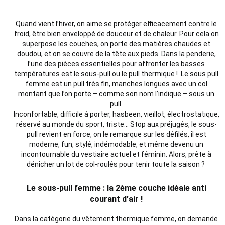
Quand vient l’hiver, on aime se protéger efficacement contre le
froid, être bien enveloppé de douceur et de chaleur. Pour cela on
superpose les couches, on porte des matières chaudes et
doudou, et on se couvre de la tête aux pieds. Dans la penderie,
l’une des
pièces
essentielles pour affronter les basses
températures est le sous-pull ou le pull thermique ! Le
sous pull
femme
est un pull très fin,
manches
longues avec un
col
montant que l’on porte – comme son nom l’indique – sous un
pull
.
Inconfortable, difficile à porter, hasbeen, vieillot, électrostatique,
réservé au monde du sport, triste... Stop aux préjugés, le sous-
pull revient en force, on le remarque sur les défilés, il est
moderne, fun, stylé, indémodable, et même devenu un
incontournable du vestiaire actuel et féminin. Alors, prête à
dénicher un
lot
de
col
-roulés pour tenir toute la saison ?
Le sous-pull femme : la 2ème couche idéale anti
courant d’air !
Dans la catégorie du vêtement thermique femme, on demande