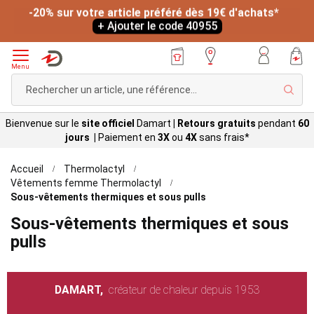
*
-20% sur votre article préféré dès 19€ d'achats*
L
+ Ajouter le code 40955
Menu
Rech
Bienvenue sur le
site officiel
Damart
|
Retours gratuits
pendant
60
jours |
Paiement en
3X
ou
4X
sans
frais*
Accueil
Thermolactyl
Vêtements femme Thermolactyl
Sous-vêtements thermiques et sous pulls
Sous-vêtements thermiques et sous
pulls
DAMART,
créateur de chaleur depuis 1953