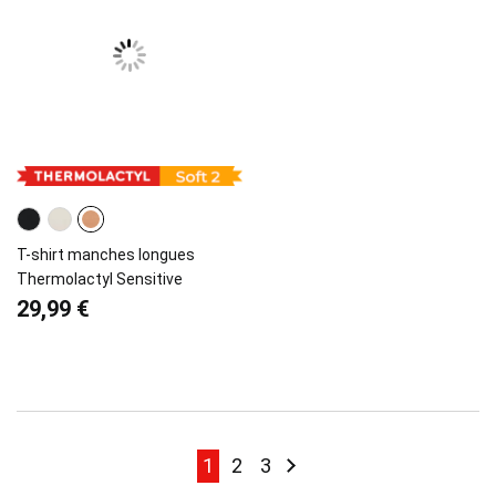
T-shirt manches longues
Thermolactyl Sensitive
29,99 €
Page
Page
Page
Page
Page
Suivant
1
2
3