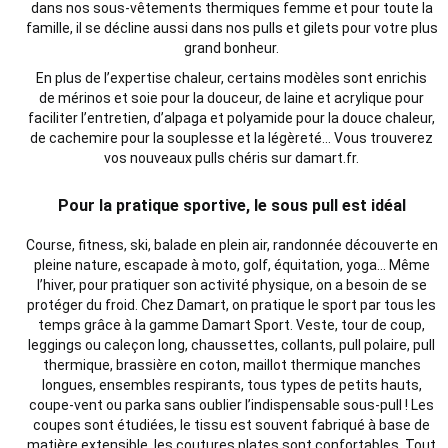
dans nos sous-vêtements thermiques femme et pour toute la
famille, il se décline aussi dans nos pulls et gilets pour votre plus
grand bonheur.
En plus de l’expertise chaleur, certains modèles sont enrichis
de mérinos et soie pour la douceur, de laine et acrylique pour
faciliter l’entretien, d’alpaga et polyamide pour la douce chaleur,
de cachemire pour la souplesse et la légèreté… Vous trouverez
vos nouveaux pulls chéris sur damart.fr.
Pour la pratique sportive, le sous pull est idéal
Course, fitness, ski, balade en
plein air, randonnée découverte en
pleine nature, escapade à moto, golf, équitation, yoga… Même
l’hiver, pour pratiquer son activité physique, on a besoin de se
protéger du froid. Chez Damart, on pratique le sport par tous les
temps grâce à la gamme Damart Sport. Veste, tour de coup,
leggings ou caleçon long, chaussettes, collants, pull polaire, pull
thermique, brassière en coton, maillot thermique manches
longues, ensembles respirants, tous types de petits hauts,
coupe-vent ou parka sans oublier l’indispensable sous-pull ! Les
coupes sont étudiées, le tissu est souvent fabriqué à base de
matière extensible, les coutures plates sont confortables. Tout