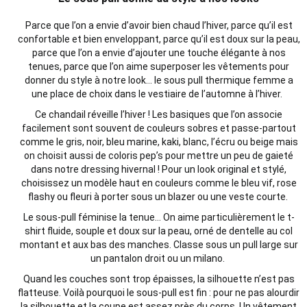
Parce que l’on a envie d’avoir bien chaud l’hiver, parce qu’il est
confortable et bien enveloppant, parce qu’il est doux sur la peau,
parce que l’on a envie d’ajouter une touche élégante à nos
tenues, parce que l’on aime superposer les vêtements pour
donner du style à notre look… le sous pull thermique femme a
une place de choix dans le vestiaire de l’automne à l’hiver.
Ce chandail réveille l’hiver ! Les basiques que l’on associe
facilement sont souvent de couleurs sobres et passe-partout
comme le gris, noir, bleu marine, kaki, blanc, l’écru ou beige mais
on choisit aussi de coloris pep’s pour mettre un peu de gaieté
dans notre dressing hivernal ! Pour un look original et stylé,
choisissez un modèle haut en couleurs comme le bleu vif, rose
flashy ou fleuri à porter sous un blazer ou une veste courte.
Le sous-pull féminise la tenue… On aime particulièrement le t-
shirt fluide, souple et doux sur la peau, orné de dentelle au col
montant et aux bas des manches. Classe sous un pull large sur
un pantalon droit ou un milano.
Quand les couches sont trop épaisses, la silhouette n’est pas
flatteuse. Voilà pourquoi le sous-pull est fin : pour ne pas alourdir
la silhouette et la coupe est assez près du corps. Un vêtement