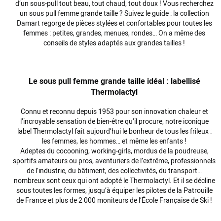
d’un sous-pull tout beau, tout
chaud
, tout
doux
! Vous recherchez
un
sous pull femme grande taille
? Suivez le guide : la
collection
Damart regorge de
pièces
stylées et confortables pour toutes les
femmes
: petites, grandes, menues,
rondes
… On a même des
conseils de
styles
adaptés aux
grandes tailles
!
Le sous pull femme grande taille idéal : labellisé
Thermolactyl
Connu et reconnu depuis 1953 pour son innovation chaleur et
l’incroyable sensation de bien-être qu’il procure, notre iconique
label Thermolactyl fait aujourd’hui le bonheur de tous les frileux :
les
femmes
, les hommes… et même les enfants !
Adeptes du cocooning, working-girls, mordus de la poudreuse,
sportifs amateurs ou pros, aventuriers de l’extrême, professionnels
de l’industrie, du bâtiment, des collectivités, du transport…
nombreux sont ceux qui ont adopté le Thermolactyl. Et il se décline
sous toutes les
formes
, jusqu’à équiper les pilotes de la Patrouille
de France et plus de 2 000 moniteurs de l’École Française de Ski !