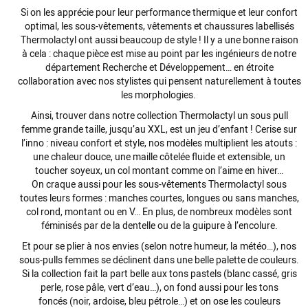
Si on les apprécie pour leur performance thermique et leur confort
optimal, les sous-vêtements, vêtements et chaussures labellisés
Thermolactyl ont aussi beaucoup de style ! Il y a une bonne raison
à cela : chaque pièce est mise au point par les ingénieurs de notre
département Recherche et Développement… en étroite
collaboration avec nos stylistes qui pensent naturellement à toutes
les morphologies.
Ainsi, trouver dans notre collection Thermolactyl un
sous pull
femme grande taille
, jusqu’au XXL, est un jeu d’enfant ! Cerise sur
l’inno : niveau confort et style, nos modèles multiplient les atouts :
une chaleur douce, une
maille
côtelée fluide et extensible, un
toucher soyeux, un
col
montant comme on l’aime en hiver…
On craque aussi pour les sous-vêtements Thermolactyl sous
toutes leurs formes : manches courtes, longues ou sans manches,
col
rond, montant ou en V… En plus, de nombreux modèles sont
féminisés par de la dentelle ou de la guipure à l’
encolure
.
Et pour se plier à nos envies (selon notre humeur, la météo…), nos
sous-pulls
femmes
se déclinent dans une belle palette de couleurs.
Si la collection fait la part belle aux tons pastels (blanc cassé, gris
perle, rose pâle, vert d’eau…), on fond aussi pour les tons
foncés (noir, ardoise, bleu pétrole…) et on ose les couleurs