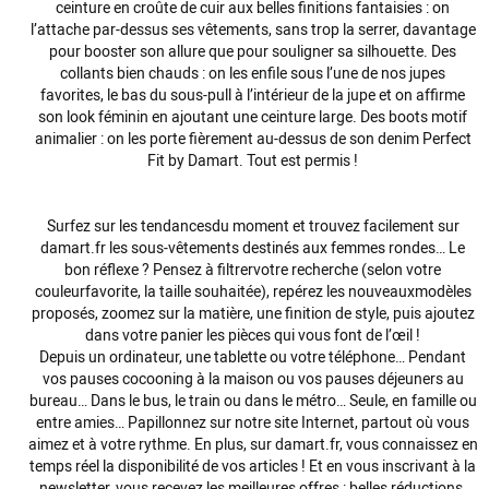
ceinture en croûte de cuir aux belles finitions
fantaisies
: on
l’attache par-dessus ses vêtements, sans trop la serrer, davantage
pour booster son allure que pour souligner sa silhouette. Des
collants bien chauds : on les enfile sous l’une de nos
jupes
favorites, le bas du sous-pull à l’intérieur de la jupe et on affirme
son look féminin en ajoutant une ceinture large. Des boots
motif
animalier : on les porte fièrement au-dessus de son denim Perfect
Fit by Damart. Tout est permis !
Surfez sur les
tendances
du moment et trouvez facilement sur
damart.fr les
sous-vêtements
destinés aux
femmes rondes
… Le
bon réflexe ? Pensez à
filtrer
votre recherche (selon votre
couleur
favorite, la taille souhaitée), repérez les
nouveaux
modèles
proposés
, zoomez sur la matière, une finition de style, puis ajoutez
dans votre panier les pièces qui vous font de l’œil !
Depuis un ordinateur, une tablette ou votre téléphone… Pendant
vos pauses cocooning à la maison ou vos pauses déjeuners au
bureau… Dans le bus, le train ou dans le métro… Seule, en famille ou
entre amies… Papillonnez sur notre site Internet, partout où vous
aimez et à votre rythme. En plus, sur damart.fr, vous connaissez en
temps réel la disponibilité de vos articles ! Et en vous inscrivant à la
newsletter, vous recevez les meilleures offres : belles réductions,