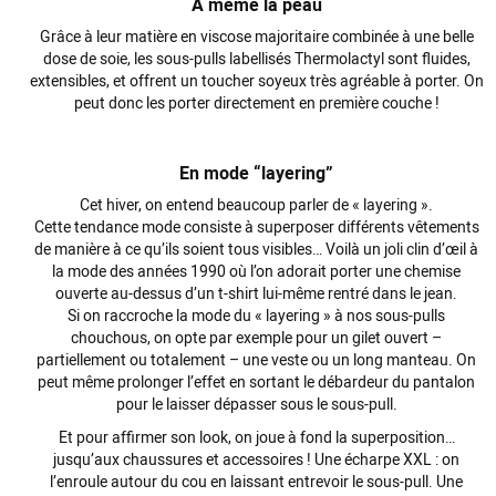
À même la peau
Grâce à leur
matière
en viscose majoritaire combinée à une belle
dose de soie, les sous-pulls labellisés Thermolactyl sont fluides,
extensibles, et offrent un toucher soyeux très agréable à porter. On
peut donc les porter directement en première couche !
En mode “layering”
Cet hiver, on entend beaucoup parler de « layering ».
Cette tendance mode consiste à superposer différents
vêtements
de manière à ce qu’ils soient tous visibles… Voilà un joli clin d’œil à
la mode des années 1990 où l’on adorait porter une chemise
ouverte au-dessus d’un t-shirt lui-même rentré dans le
jean
.
Si on raccroche la mode du « layering » à nos sous-pulls
chouchous, on opte par exemple pour un
gilet
ouvert –
partiellement ou totalement – une veste ou un
long manteau
. On
peut même prolonger l’effet en sortant le débardeur du
pantalon
pour le laisser dépasser sous le sous-pull.
Et pour affirmer son look, on joue à fond la superposition…
jusqu’aux chaussures et accessoires ! Une écharpe XXL : on
l’enroule autour du cou en laissant entrevoir le sous-pull. Une