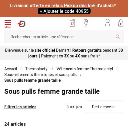
-20% sur votre article préféré dès 19€ d'achats*
+ Ajouter le code 40955
Menu
Reche
Bienvenue sur le
site officiel
Damart
|
Retours gratuits
pendant
30
jours |
Paiement en
3X
ou
4X
sans
frais*
Accueil
Thermolactyl
Vêtements femme Thermolactyl
Sous-vêtements thermiques et sous pulls
Sous pulls femme grande taille
Sous pulls femme grande taille
Trier par :
Filtrer les articles
24
articles