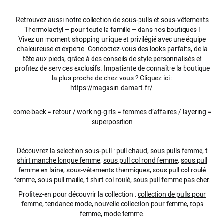
Retrouvez aussi notre collection de sous-pulls et sous-vêtements
Thermolactyl – pour toute la famille – dans nos boutiques !
Vivez un moment shopping unique et privilégié avec une équipe
chaleureuse et experte. Concoctez-vous des looks parfaits, de la
tête aux pieds, grâce à des conseils de style personnalisés et
profitez de services exclusifs. Impatiente de connaître la boutique
la plus proche de chez vous ? Cliquez ici :
https://magasin.damart.fr/
come-back = retour / working-girls = femmes d’affaires / layering =
superposition
Découvrez la sélection sous-pull :
pull chaud
,
sous pulls femme
,
t
shirt manche longue femme
,
sous pull col rond femme
,
sous pull
femme en laine
,
sous-vêtements thermiques
,
sous pull col roulé
femme
,
sous pull maille
,
t shirt col roulé
,
sous pull femme pas cher
.
Profitez-en pour découvrir la collection :
collection de pulls pour
femme
,
tendance mode
,
nouvelle collection pour femme
,
tops
femme
,
mode femme
.