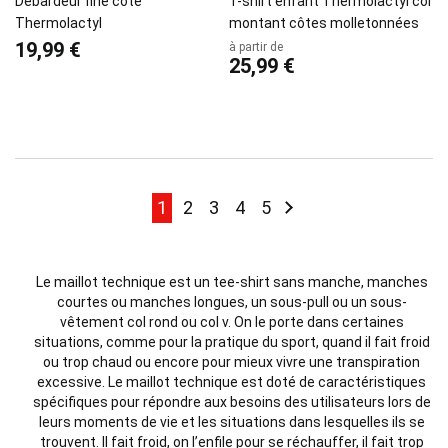
Débardeur fine côte
T-shirt enfant Thermolactyl col
Thermolactyl
montant côtes molletonnées
19,99 €
à partir de
25,99 €
Page
Page
Page
Page
Page
Page
Page
Suivant
1
2
3
4
5
Le maillot technique est un tee-shirt sans manche, manches
courtes ou manches longues, un sous-pull ou un sous-
vêtement col rond ou col v. On le porte dans certaines
situations, comme pour la pratique du sport, quand il fait froid
ou trop chaud ou encore pour mieux vivre une transpiration
excessive. Le maillot technique est doté de caractéristiques
spécifiques pour répondre aux besoins des utilisateurs lors de
leurs moments de vie et les situations dans lesquelles ils se
trouvent. Il fait froid, on l’enfile pour se réchauffer, il fait trop