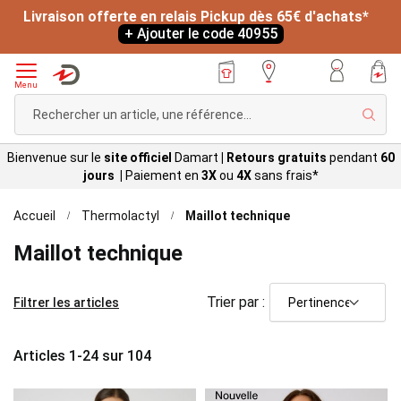
-20% sur votre article préféré dès 19€ d'achats*
*
L
+ Ajouter le code 40955
Menu
Rech
Bienvenue sur le
site officiel
Damart
|
Retours gratuits
pendant
60
jours |
Paiement en
3X
ou
4X
sans
frais*
Accueil
Thermolactyl
Maillot technique
Maillot technique
Trier par :
Filtrer les articles
Articles
1
-
24
sur
104