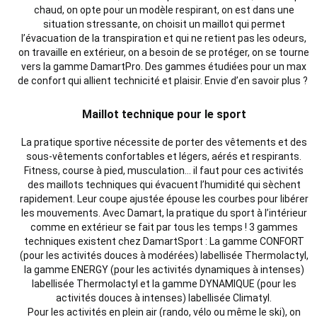
chaud, on opte pour un modèle respirant, on est dans une
situation stressante, on choisit un maillot qui permet
l’évacuation de la transpiration et qui ne retient pas les odeurs,
on travaille en extérieur, on a besoin de se protéger, on se tourne
vers la gamme DamartPro. Des gammes étudiées pour un max
de confort qui allient technicité et plaisir. Envie d’en savoir plus ?
Maillot technique pour le sport
La pratique sportive nécessite de porter des vêtements et des
sous-vêtements confortables et légers, aérés et respirants.
Fitness, course à pied, musculation… il faut pour ces activités
des maillots techniques qui évacuent l’humidité qui sèchent
rapidement. Leur coupe ajustée épouse les courbes pour libérer
les mouvements. Avec Damart, la pratique du sport à l’intérieur
comme en extérieur se fait par tous les temps ! 3 gammes
techniques existent chez DamartSport : La gamme CONFORT
(pour les activités douces à modérées) labellisée Thermolactyl,
la gamme ENERGY (pour les activités dynamiques à intenses)
labellisée Thermolactyl et la gamme DYNAMIQUE (pour les
activités douces à intenses) labellisée Climatyl.
Pour les activités en plein air (rando, vélo ou même le ski), on