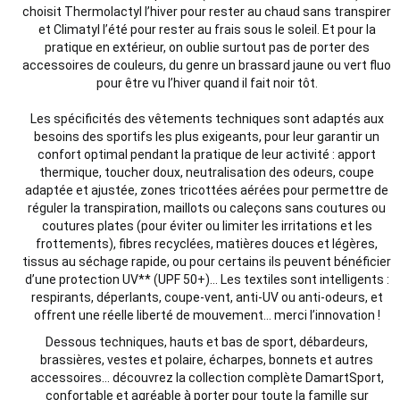
choisit Thermolactyl l’hiver pour rester au chaud sans transpirer
et Climatyl l’été pour rester au frais sous le soleil. Et pour la
pratique en extérieur, on oublie surtout pas de porter des
accessoires de couleurs, du genre un brassard jaune ou vert fluo
pour être vu l’hiver quand il fait noir tôt.
Les spécificités des vêtements techniques sont adaptés aux
besoins des sportifs les plus exigeants, pour leur garantir un
confort optimal pendant la pratique de leur activité : apport
thermique, toucher doux, neutralisation des odeurs, coupe
adaptée et ajustée, zones tricottées aérées pour permettre de
réguler la transpiration, maillots ou caleçons sans coutures ou
coutures plates (pour éviter ou limiter les irritations et les
frottements), fibres recyclées, matières douces et légères,
tissus au séchage rapide, ou pour certains ils peuvent bénéficier
d’une protection UV** (UPF 50+)… Les textiles sont intelligents :
respirants, déperlants, coupe-vent, anti-UV ou anti-odeurs, et
offrent une réelle liberté de mouvement… merci l’innovation !
Dessous techniques, hauts et bas de sport, débardeurs,
brassières, vestes et polaire, écharpes, bonnets et autres
accessoires… découvrez la collection complète DamartSport,
confortable et agréable à porter pour toute la famille sur