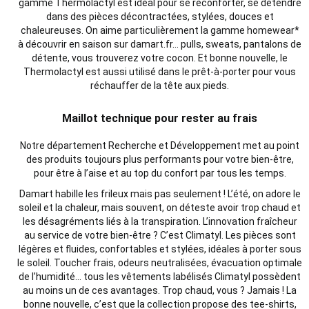
gamme Thermolactyl est idéal pour se réconforter, se détendre
dans des pièces décontractées, stylées, douces et
chaleureuses. On aime particulièrement la gamme homewear*
à découvrir en saison sur damart.fr… pulls, sweats, pantalons de
détente, vous trouverez votre cocon. Et bonne nouvelle, le
Thermolactyl est aussi utilisé dans le prêt-à-porter pour vous
réchauffer de la tête aux pieds.
Maillot technique pour rester au frais
Notre département Recherche et Développement met au point
des produits toujours plus performants pour votre bien-être,
pour être à l’aise et au top du confort par tous les temps.
Damart habille les frileux mais pas seulement ! L’été, on adore le
soleil et la chaleur, mais souvent, on déteste avoir trop chaud et
les désagréments liés à la transpiration. L’innovation fraîcheur
au service de votre bien-être ? C’est Climatyl. Les pièces sont
légères et fluides, confortables et stylées, idéales à porter sous
le soleil. Toucher frais, odeurs neutralisées, évacuation optimale
de l’humidité… tous les vêtements labélisés Climatyl possèdent
au moins un de ces avantages. Trop chaud, vous ? Jamais ! La
bonne nouvelle, c’est que la collection propose des tee-shirts,