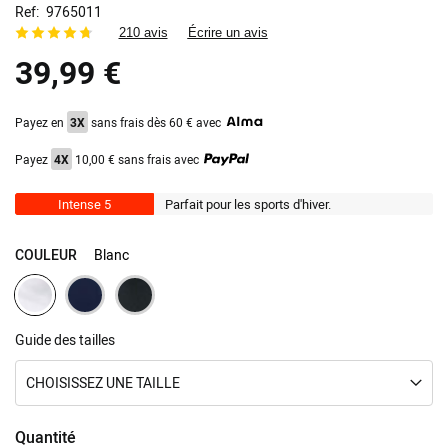
images
Ref
9765011
gallery
210 avis
Écrire un avis
39,99 €
Payez en
3X
sans frais dès 60 € avec
Payez
4X
10,00 € sans frais avec
Intense 5
Parfait pour les sports d'hiver.
COULEUR
Blanc
Guide des tailles
CHOISISSEZ UNE TAILLE
Quantité