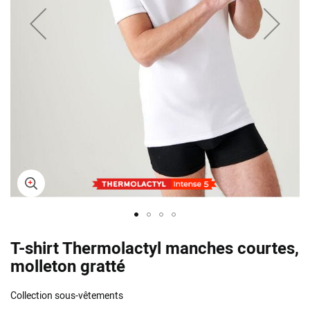
Skip
T-shirt Thermolactyl manches courtes,
to
the
molleton gratté
beginning
of
Collection sous-vêtements
the