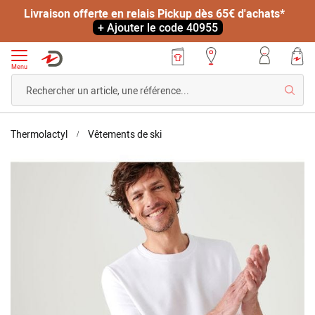
Livraison offerte en relais Pickup dès 65€ d'achats*
+ Ajouter le code 40955
Menu
Reche
Accueil
T-
Thermolactyl
Vêtements de ski
shirt
Skip
Thermolactyl
to
manches
the
courtes,
end
molleton
of
gratté
the
images
gallery