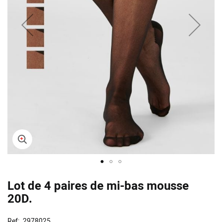
Skip
Lot de 4 paires de mi-bas mousse
to
the
20D.
beginning
of
Ref
2978025