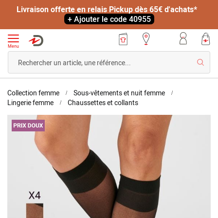
Livraison offerte en relais Pickup dès 65€ d'achats*
+ Ajouter le code 40955
Menu
Reche
Accueil
Collection femme
Sous-vêtements et nuit femme
Lot
Lingerie femme
Chaussettes et collants
de
Skip
4
to
paires
the
de
end
mi-
of
bas
the
mousse
images
20D.
gallery