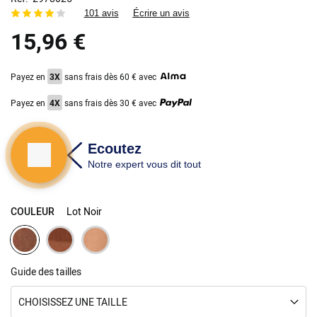
the
101 avis
Écrire un avis
images
gallery
15,96 €
Payez en
3X
sans frais dès 60 € avec
Payez en
4X
sans frais dès 30 € avec
COULEUR
Lot Noir
Guide des tailles
CHOISISSEZ UNE TAILLE