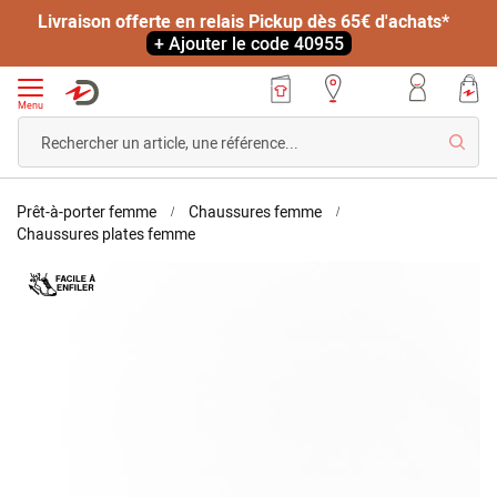
Livraison offerte en relais Pickup dès 65€ d'achats*
+ Ajouter le code 40955
Menu
Reche
Accueil
Prêt-à-porter femme
Chaussures femme
Baskets-
Chaussures plates femme
chaussettes
Skip
Climatyl
to
the
end
of
the
images
gallery