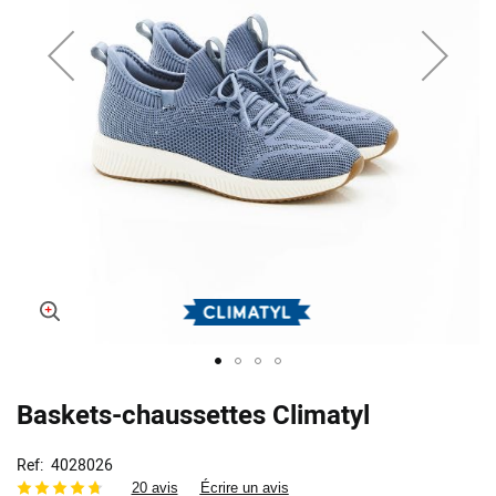
Skip
Baskets-chaussettes Climatyl
to
the
beginning
Ref
4028026
of
20 avis
Écrire un avis