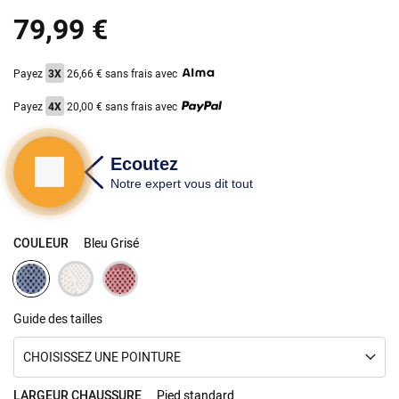
the
79,99 €
images
gallery
Payez
3X
26,66 € sans frais avec
Payez
4X
20,00 € sans frais avec
COULEUR
Bleu Grisé
Guide des tailles
CHOISISSEZ UNE POINTURE
LARGEUR CHAUSSURE
Pied standard