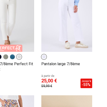
 7/8ème Perfect Fit
Pantalon large 7/8ème
t
à partir de
25,00 €
Jusqu'à
-55%
59,99 €