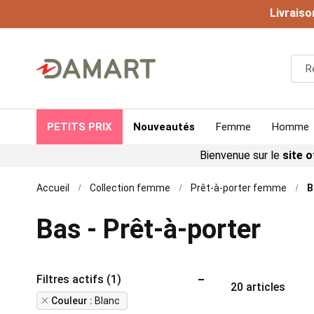
Livraiso
PETITS PRIX
Nouveautés
Femme
Homme
Bienvenue sur le
site o
Accueil
Collection femme
Prêt-à-porter femme
B
Bas - Prêt-à-porter
Filtres actifs (1)
20
articles
Remove
Couleur
Blanc