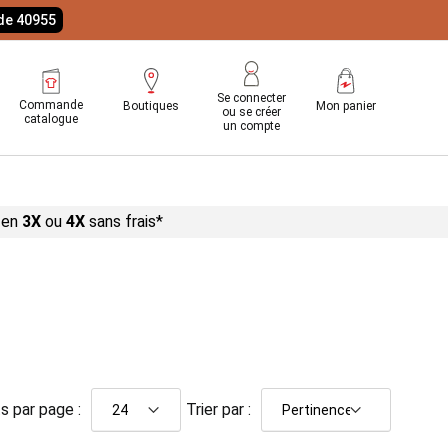
ode 40955
Se connecter
Commande
Boutiques
Mon panier
ou se créer
catalogue
un compte
 en
3X
ou
4X
sans
frais*
s par page :
Trier par :