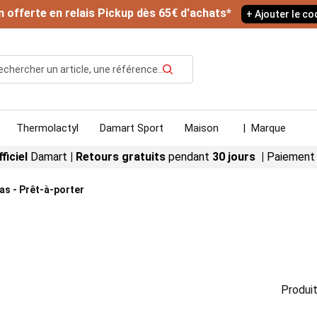
n offerte en relais Pickup dès 65€ d'achats*
+ Ajouter le c
Rechercher
Thermolactyl
Damart Sport
Maison
|
Marque
fficiel
Damart
|
Retours gratuits
pendant
30 jours |
Paiement
as - Prêt-à-porter
Produit