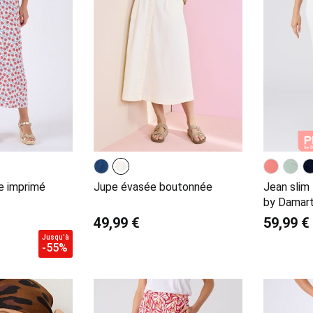
e imprimé
Jupe évasée boutonnée
Jean slim
by Damar
49,99 €
59,99 €
Jusqu'à
-55%