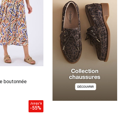
te boutonnée
Jusqu'à
-55%