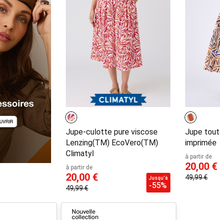
Jupe-culotte pure viscose
Jupe tou
Lenzing(TM) EcoVero(TM)
imprimée
Climatyl
à partir de
20,00 €
à partir de
20,00 €
49,99 €
Jusqu'à
-55%
49,99 €