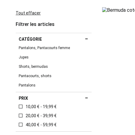
This
Item
Tout effacer
Filtrer les articles
CATÉGORIE
Pantalons, Pantacourts femme
Jupes
Shorts, bermudas
Pantacourts, shorts
Pantalons
PRIX
10,00 € - 19,99 €
20,00 € - 39,99 €
40,00 € - 59,99 €