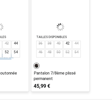
BLES
TAILLES DISPONIBLES
42
44
36
38
40
42
44
52
54
46
48
50
52
54
boutonnée
Pantalon 7/8ème plissé
permanent
45,99 €