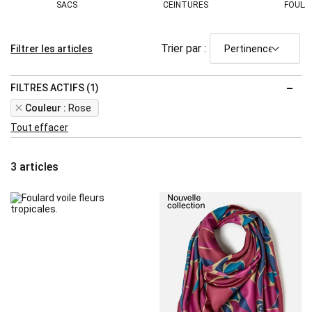
SACS
CEINTURES
FOULA
Trier par :
Filtrer les articles
FILTRES ACTIFS (1)
Remove
Couleur
Rose
This
Tout effacer
Item
3
articles