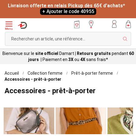
Livraison offerte en relais Pickup dès 65€ d'achats*
+ Ajouter le code 40955
Menu
Rech
Bienvenue sur le
site officiel
Damart
|
Retours gratuits
pendant
60
jours |
Paiement en
3X
ou
4X
sans
frais*
Accueil
Collection femme
Prêt-à-porter femme
Accessoires - prêt-à-porter
Accessoires - prêt-à-porter