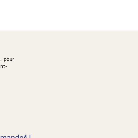
.. pour
ant-
mande* !