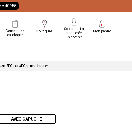
ode 40955
Se connecter
Commande
Boutiques
Mon panier
ou se créer
catalogue
un compte
 en
3X
ou
4X
sans
frais*
AVEC CAPUCHE