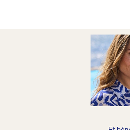
... Et bé