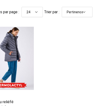
s par page :
Trier par :
u reliéfé