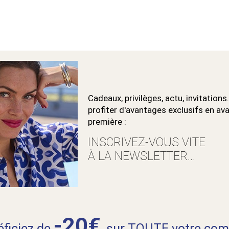
Cadeaux, privilèges, actu, invitations.
profiter d'avantages exclusifs en av
première :
INSCRIVEZ-VOUS VITE
À LA NEWSLETTER...
-20€
néficiez de
sur TOUTE votre com