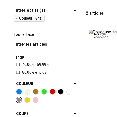
Filtres actifs (1)
2
articles
Remove
Couleur
Gris
This
Item
Tout effacer
Filtrer les articles
PRIX
40,00 € - 59,99 €
80,00 € et plus
COULEUR
COUPE