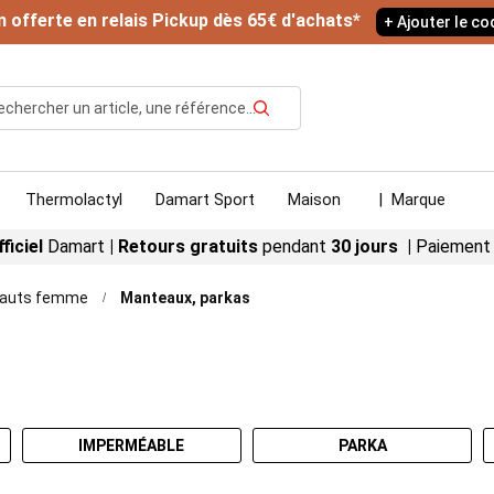
n offerte en relais Pickup dès 65€ d'achats*
+ Ajouter le c
Rechercher
Thermolactyl
Damart Sport
Maison
|
Marque
fficiel
Damart
|
Retours gratuits
pendant
30 jours |
Paiement
auts femme
Manteaux, parkas
IMPERMÉABLE
PARKA