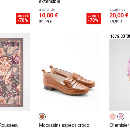
extensible
à partir de
à partir de
10,00 €
20,00 €
Jusqu'à
Jusqu'à
-70%
-70%
39,99 €
59,99 €
 Rousseau
Mocassins aspect croco
Chemisier 