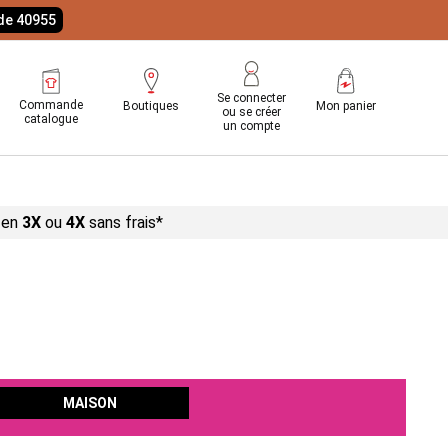
ode 40955
Se connecter
Commande
Boutiques
Mon panier
ou se créer
catalogue
un compte
 en
3X
ou
4X
sans
frais*
MAISON