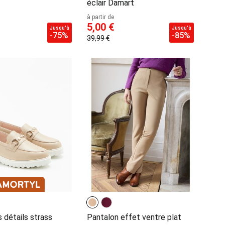
éclair Damart
à partir de
5,00 €
Jusqu'à
Jusqu'à
-75%
-85%
39,99 €
 détails strass
Pantalon effet ventre plat