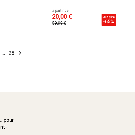
à partir de
20,00 €
Jusqu'à
-65%
59,99 €
ntly reading page
ge
Page
Page
Suivant
...
28
.. pour
ant-