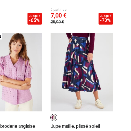
à partir de
7,00 €
Jusqu'à
Jusqu'à
-65%
-70%
25,99 €
broderie anglaise
Jupe maille, plissé soleil