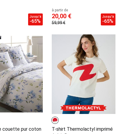
à partir de
20,00 €
Jusqu'à
Jusqu'à
-65%
-65%
59,99 €
 couette pur coton
T-shirt Thermolactyl imprimé