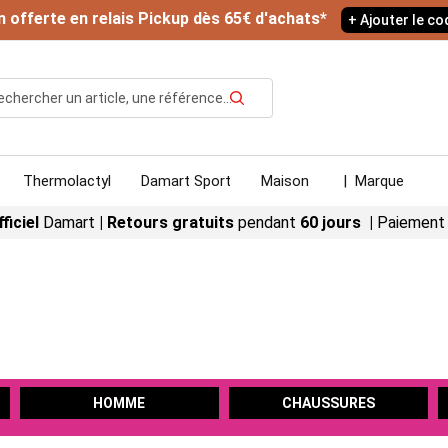
n offerte en relais Pickup dès 65€ d'achats*
+ Ajouter le c
Rechercher
Thermolactyl
Damart Sport
Maison
|
Marque
fficiel
Damart
|
Retours gratuits
pendant
60 jours |
Paiement
HOMME
CHAUSSURES