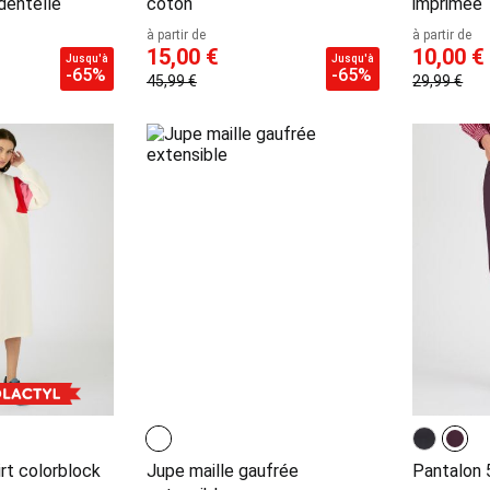
 dentelle
coton
imprimée
à partir de
à partir de
15,00 €
10,00 €
Jusqu'à
Jusqu'à
-65%
-65%
45,99 €
29,99 €
rt colorblock
Jupe maille gaufrée
Pantalon 