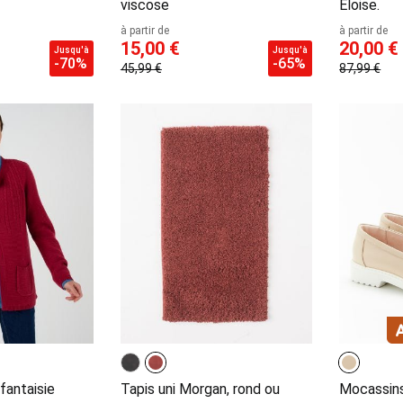
viscose
Eloise.
à partir de
à partir de
15,00 €
20,00 €
Jusqu'à
Jusqu'à
-70%
-65%
45,99 €
87,99 €
fantaisie
Tapis uni Morgan, rond ou
Mocassins