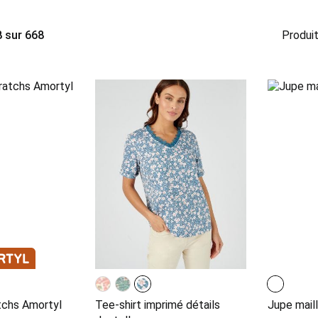
8
sur
668
Produit
tchs Amortyl
Tee-shirt imprimé détails
Jupe maill