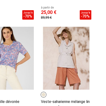
à partir de
25,00 €
Jusqu'à
Jusqu'à
-70%
-70%
89,99 €
ille dévorée
Veste-saharienne mélange lin