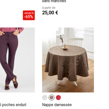
sans manches
à partir de
25,00 €
Jusqu'à
-65%
5 poches enduit
Nappe damassée