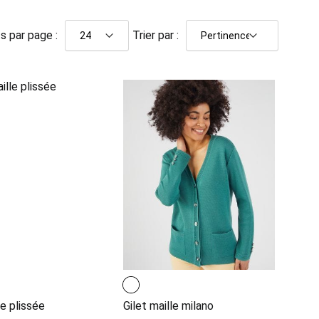
s par page :
Trier par :
e plissée
Gilet maille milano