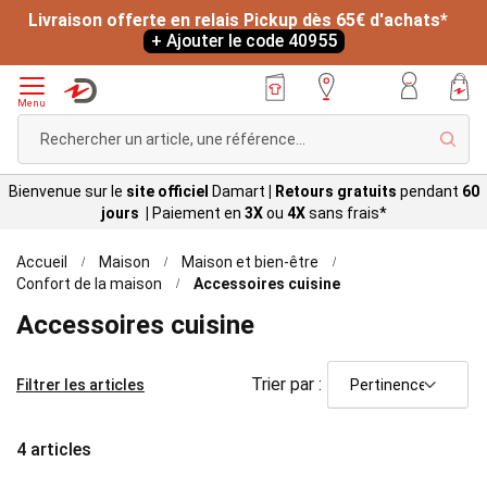
Livraison offerte en relais Pickup dès 65€ d'achats*
+ Ajouter le code 40955
Menu
Rech
Bienvenue sur le
site officiel
Damart
|
Retours gratuits
pendant
60
jours |
Paiement en
3X
ou
4X
sans
frais*
Accueil
Maison
Maison et bien-être
Confort de la maison
Accessoires cuisine
Accessoires cuisine
Trier par :
Filtrer les articles
4
articles