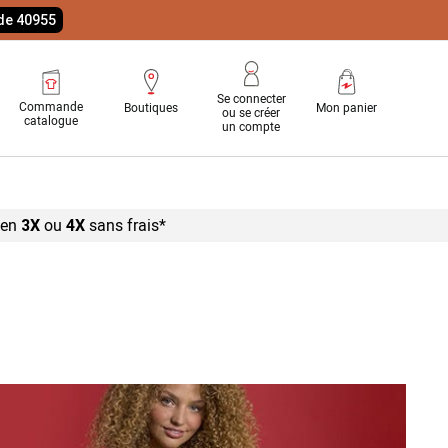
ode 40955
Se connecter
Commande
Boutiques
Mon panier
ou se créer
catalogue
un compte
 en
ou
sans
frais*
3X
4X