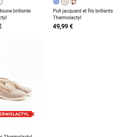
oune brillante
Pull jacquard et fils brillants
tyl
Thermolactyl
€
49,99 €
s Thermolactyl