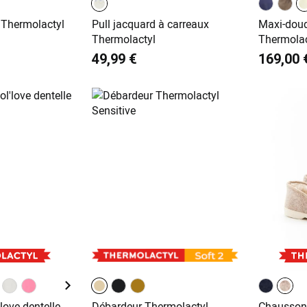
 Thermolactyl
Pull jacquard à carreaux
Maxi-doud
Thermolactyl
Thermolac
49,99 €
169,00 
love dentelle
Débardeur Thermolactyl
Chausson