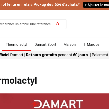
n offerte en relais Pickup dès 65€ d'achats*
+ Ajouter le c
Rechercher
Thermolactyl
Damart Sport
Maison
|
Marque
Damart
pendant
Paiement
ficiel
|
Retours gratuits
60 jours |
l
molactyl