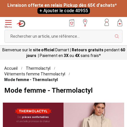
Livraison offerte en relais Pickup dès 65€ d'achats*
+ Ajouter le code 40955
Menu
Rech
Bienvenue sur le
site officiel
Damart
|
Retours gratuits
pendant
60
jours |
Paiement en
3X
ou
4X
sans
frais*
Accueil
Thermolactyl
Vêtements femme Thermolactyl
Mode femme - Thermolactyl
Mode femme - Thermolactyl
Des
pièces confortables
et une belle promesse de chaleur.