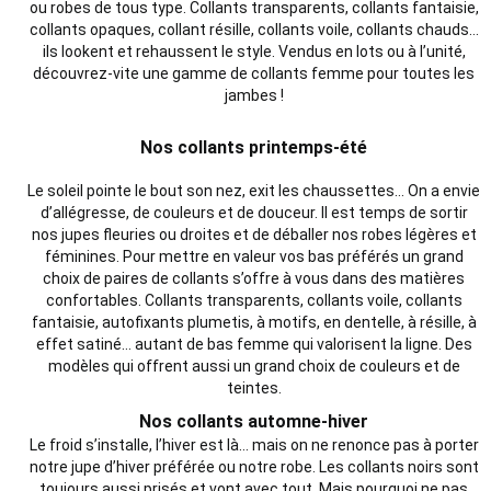
ou robes de tous type. Collants transparents, collants fantaisie,
collants opaques, collant résille, collants voile, collants chauds…
ils lookent et rehaussent le style. Vendus en lots ou à l’unité,
découvrez-vite une gamme de collants femme pour toutes les
jambes !
Nos collants printemps-été
Le soleil pointe le bout son nez, exit les chaussettes… On a envie
d’allégresse, de couleurs et de douceur. Il est temps de sortir
nos jupes fleuries ou droites et de déballer nos robes légères et
féminines. Pour mettre en valeur vos bas préférés un grand
choix de paires de collants s’offre à vous dans des matières
confortables. Collants transparents, collants voile, collants
fantaisie, autofixants plumetis, à motifs, en dentelle, à résille, à
effet satiné… autant de bas femme qui valorisent la ligne. Des
modèles qui offrent aussi un grand choix de couleurs et de
teintes.
Nos collants automne-hiver
Le froid s’installe, l’hiver est là… mais on ne renonce pas à porter
notre jupe d’hiver préférée ou notre robe. Les collants noirs sont
toujours aussi prisés et vont avec tout. Mais pourquoi ne pas