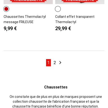
Chaussettes Thermolactyl
Collant effet transparent
message FRILEUSE
Thermolactyl
9,99 €
29,99 €
Page
Page
Page
Page
Suivant
1
2
Chaussettes
On constate que de plus en plus de marques proposent une
collection chaussette de fabrication française et que la
chaussette française bénéficie d’une bonne réputation.