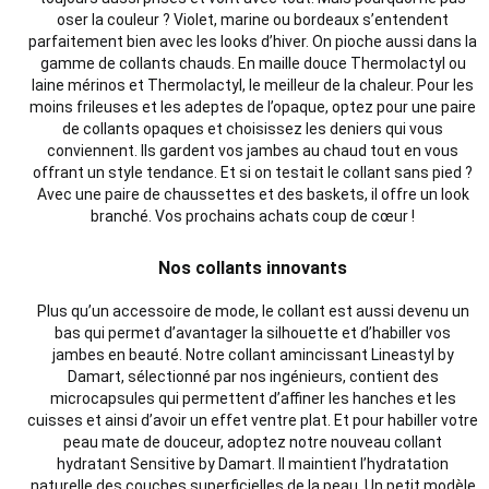
oser la couleur ? Violet, marine ou bordeaux s’entendent
parfaitement bien avec les looks d’hiver. On pioche aussi dans la
gamme de collants chauds. En maille douce Thermolactyl ou
laine mérinos et Thermolactyl, le meilleur de la chaleur. Pour les
moins frileuses et les adeptes de l’opaque, optez pour une paire
de collants opaques et choisissez les deniers qui vous
conviennent. Ils gardent vos jambes au chaud tout en vous
offrant un style tendance. Et si on testait le collant sans pied ?
Avec une paire de chaussettes et des baskets, il offre un look
branché. Vos prochains achats coup de cœur !
Nos collants innovants
Plus qu’un accessoire de mode, le collant est aussi devenu un
bas qui permet d’avantager la silhouette et d’habiller vos
jambes en beauté. Notre collant amincissant Lineastyl by
Damart, sélectionné par nos ingénieurs, contient des
microcapsules qui permettent d’affiner les hanches et les
cuisses et ainsi d’avoir un effet ventre plat. Et pour habiller votre
peau mate de douceur, adoptez notre nouveau collant
hydratant Sensitive by Damart. Il maintient l’hydratation
naturelle des couches superficielles de la peau. Un petit modèle