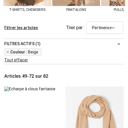
T-SHIRTS, CHEMISIERS
PANTALONS
PULLS, G
Trier par :
Filtrer les articles
FILTRES ACTIFS (1)
Remove
Couleur
Beige
This
Tout effacer
Item
Articles
49
-
72
sur
82