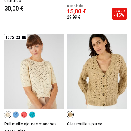
statures
à partir de
30,00 €
15,00 €
Jusqu'à
-45%
29,99 €
Pull maille ajourée manches
Gilet maille ajourée
aux coudes