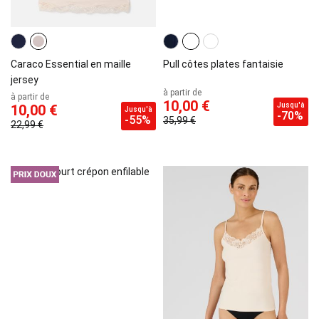
Caraco Essential en maille
Pull côtes plates fantaisie
jersey
à partir de
à partir de
10,00 €
Jusqu'à
10,00 €
Jusqu'à
-70%
-55%
35,99 €
22,99 €