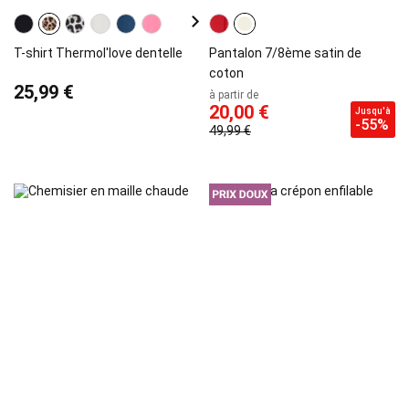
T-shirt Thermol'love dentelle
Pantalon 7/8ème satin de
coton
25,99 €
à partir de
20,00 €
Jusqu'à
-55%
49,99 €