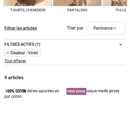
T-SHIRTS, CHEMISIERS
PANTALONS
PULLS, G
Trier par :
Filtrer les articles
FILTRES ACTIFS (1)
Remove
Couleur
Violet
This
Tout effacer
Item
9
articles