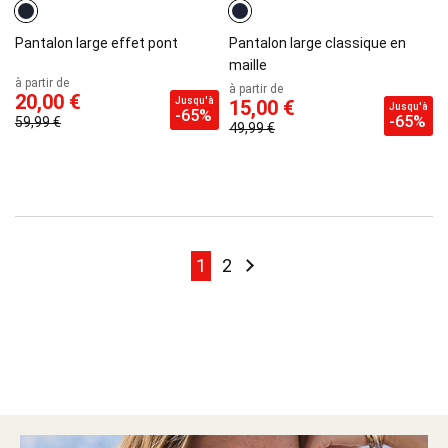
Pantalon large effet pont
Pantalon large classique en
maille
à partir de
à partir de
20,00 €
Jusqu'à
15,00 €
Jusqu'à
-65%
-65%
59,99 €
49,99 €
Page
Page
Page
Page
Suivant
1
2