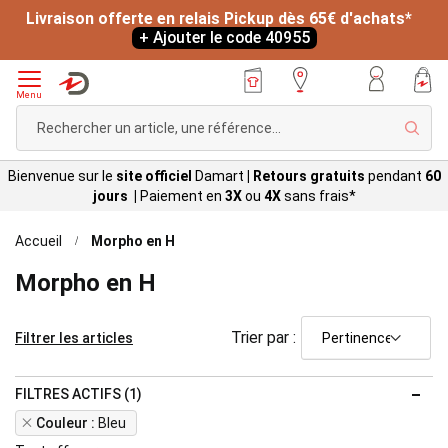
Livraison offerte en relais Pickup dès 65€ d'achats*
+ Ajouter le code 40955
Menu
Rech
Bienvenue sur le
site officiel
Damart
|
Retours gratuits
pendant
60
jours |
Paiement en
3X
ou
4X
sans
frais*
Accueil
Morpho en H
Morpho en H
Trier par :
Filtrer les articles
FILTRES ACTIFS (1)
Remove
Couleur
Bleu
This