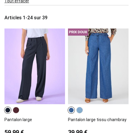
Tout effacer
Item
Articles
1
-
24
sur
39
Pantalon large
Pantalon large tissu chambray
59,99 €
39,99 €