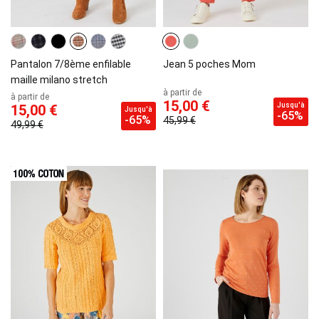
Pantalon 7/8ème enfilable
Jean 5 poches Mom
maille milano stretch
à partir de
à partir de
15,00 €
Jusqu'à
15,00 €
Jusqu'à
-65%
-65%
45,99 €
49,99 €