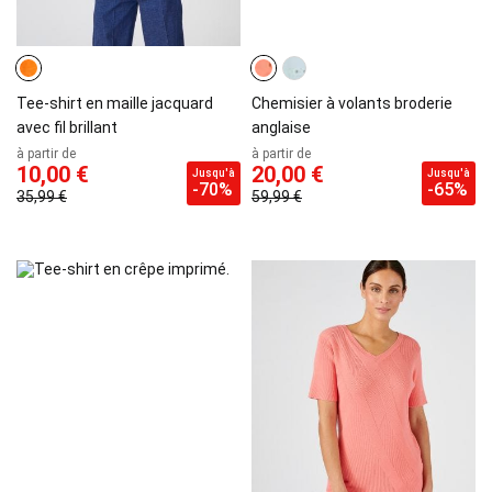
Tee-shirt en maille jacquard
Chemisier à volants broderie
avec fil brillant
anglaise
à partir de
à partir de
10,00 €
20,00 €
Jusqu'à
Jusqu'à
-70%
-65%
35,99 €
59,99 €