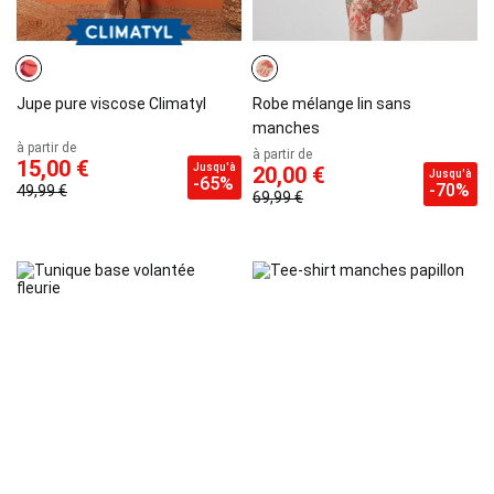
Jupe pure viscose Climatyl
Robe mélange lin sans
manches
à partir de
à partir de
15,00 €
Jusqu'à
20,00 €
Jusqu'à
-65%
-70%
49,99 €
69,99 €