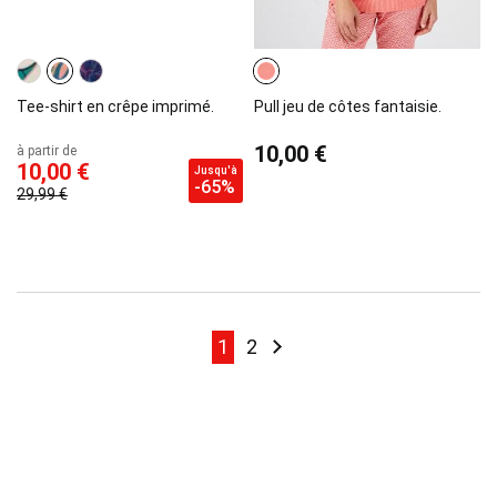
Tee-shirt en crêpe imprimé.
Pull jeu de côtes fantaisie.
10,00 €
à partir de
10,00 €
Jusqu'à
-65%
29,99 €
Page
Page
Page
Page
Suivant
1
2