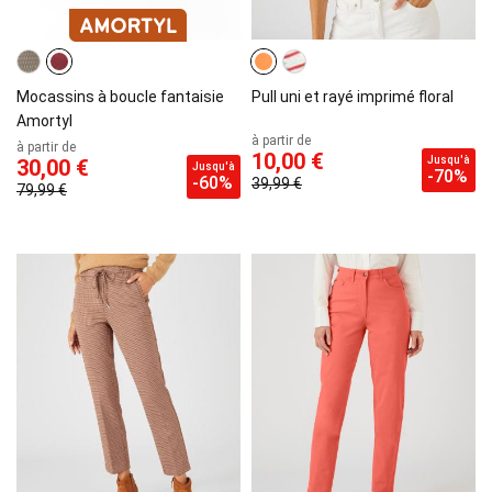
Mocassins à boucle fantaisie
Pull uni et rayé imprimé floral
Amortyl
à partir de
à partir de
10,00 €
Jusqu'à
30,00 €
Jusqu'à
-70%
-60%
39,99 €
79,99 €