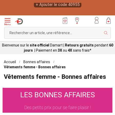
*
-20% sur votre article préféré dès 19€ d'achats*
L
+ Ajouter le code 40955
Menu
Rech
Bienvenue sur le
site officiel
Damart
|
Retours gratuits
pendant
60
jours |
Paiement en
3X
ou
4X
sans
frais*
Accueil
Bonnes affaires
Vêtements femme - Bonnes affaires
Vêtements femme - Bonnes affaires
LES BONNES AFFAIRES
Des petits prix pour se faire plaisir !