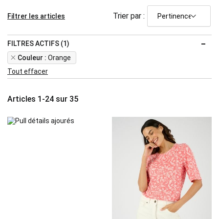
Trier par :
Filtrer les articles
FILTRES ACTIFS (1)
Remove
Couleur
Orange
This
Tout effacer
Item
Articles
1
-
24
sur
35