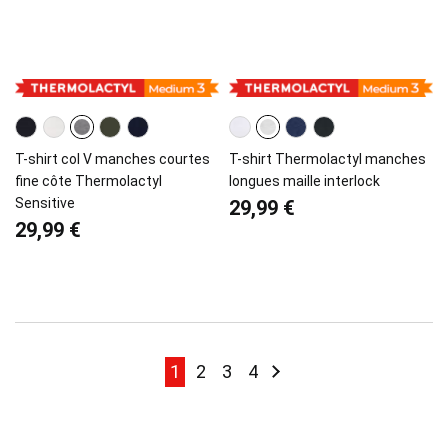
T-shirt col V manches courtes
T-shirt Thermolactyl manches
fine côte Thermolactyl
longues maille interlock
Sensitive
29,99 €
29,99 €
Page
Page
Page
Page
Page
Page
Suivant
1
2
3
4