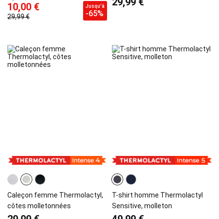
29,99 €
10,00 €
Jusqu'à
-65%
29,99 €
Caleçon femme Thermolactyl,
T-shirt homme Thermolactyl
côtes molletonnées
Sensitive, molleton