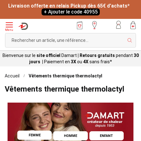
Livraison offerte en relais Pickup dès 65€ d'achats*
+ Ajouter le code 40955
Menu
Rech
Bienvenue sur le
site officiel
Damart
|
Retours gratuits
pendant
30
jours |
Paiement en
3X
ou
4X
sans
frais*
Accueil
Vêtements thermique thermolactyl
Vêtements thermique thermolactyl
FEMME
HOMME
ENFANT