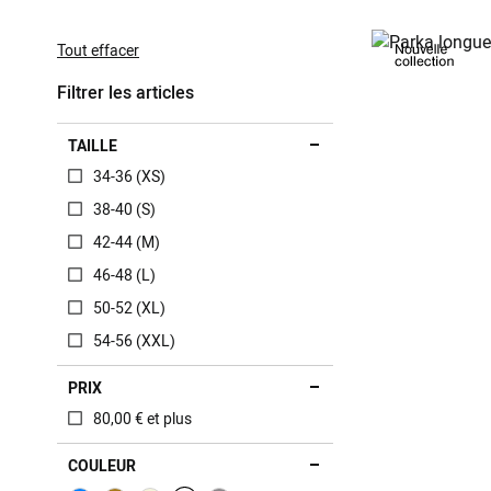
This
Item
Tout effacer
Filtrer les articles
TAILLE
34-36 (XS)
38-40 (S)
42-44 (M)
46-48 (L)
50-52 (XL)
54-56 (XXL)
PRIX
80,00 € et plus
COULEUR