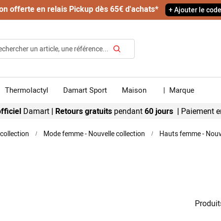
on offerte en relais Pickup dès 65€ d'achats*
+ Ajouter le cod
Rechercher
Thermolactyl
Damart Sport
Maison
|
Marque
fficiel
Damart
|
Retours gratuits
pendant
60 jours |
Paiement e
collection
Mode femme - Nouvelle collection
Hauts femme - Nouve
Produit