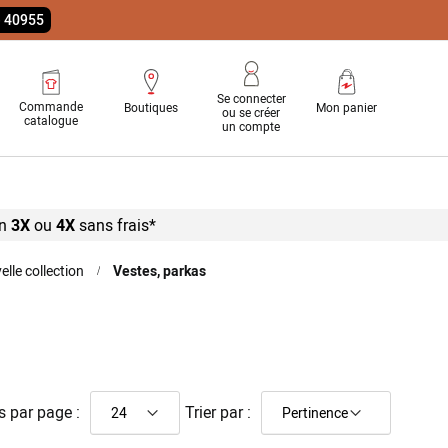
e 40955
Se connecter
Commande
Boutiques
Mon panier
ou se créer
catalogue
un compte
n
3X
ou
4X
sans
frais*
lle collection
Vestes, parkas
s par page :
Trier par :