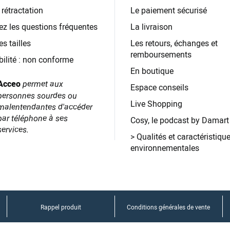
 rétractation
Le paiement sécurisé
ez les questions fréquentes
La livraison
s tailles
Les retours, échanges et
remboursements
bilité : non conforme
En boutique
permet aux
Acceo
Espace conseils
personnes
sourdes ou
Live Shopping
malentendantes
d'accéder
par téléphone à ses
Cosy, le podcast by Damart
services.
Qualités et caractéristiqu
environnementales
Rappel produit
Conditions générales de vente