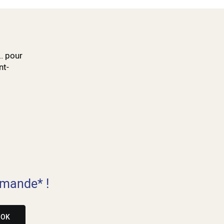
.. pour
nt-
mande* !
OK