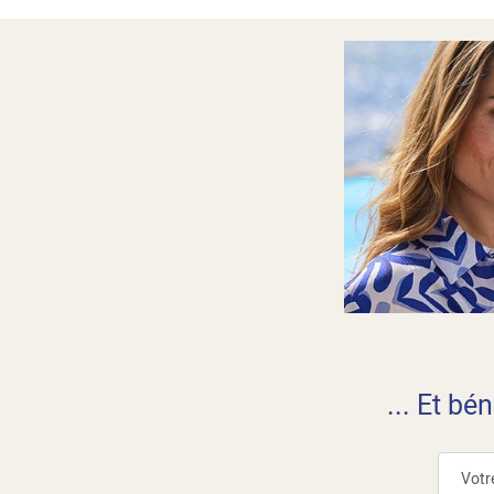
... Et bé