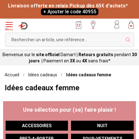
Livraison offerte en relais Pickup dès 65€ d'achats*
+ Ajouter le code 40955
Menu
Rech
Bienvenue sur le
site officiel
Damart
|
Retours gratuits
pendant
30
jours |
Paiement en
3X
ou
4X
sans
frais*
Accueil
Idées cadeaux
Idées cadeaux femme
Idées cadeaux femme
Une sélection pour (se) faire plaisir !
ACCESSOIRES
NUIT
PRET-A-PORTER
SOUS-VETEMENTS