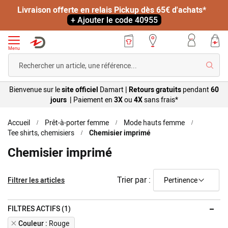
Livraison offerte en relais Pickup dès 65€ d'achats*
+ Ajouter le code 40955
Menu
Reche
Bienvenue sur le
site officiel
Damart
|
Retours gratuits
pendant
60
jours |
Paiement en
3X
ou
4X
sans
frais*
Accueil
Prêt-à-porter femme
Mode hauts femme
Tee shirts, chemisiers
Chemisier imprimé
Chemisier imprimé
Trier par :
Filtrer les articles
FILTRES ACTIFS (1)
Remove
Couleur
Rouge