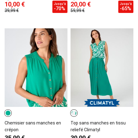
10,00 €
20,00 €
Jusqu'à
Jusqu'à
-70%
-65%
39,99 €
59,99 €
Chemisier sans manches en
Top sans manches en tissu
crépon
reliefé Climatyl