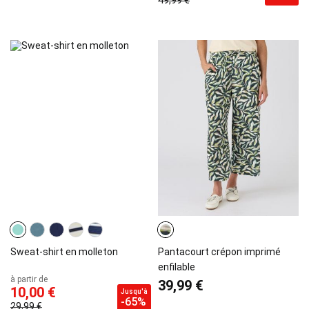
49,99 €
Sweat-shirt en molleton
Pantacourt crépon imprimé
enfilable
à partir de
39,99 €
10,00 €
Jusqu'à
-65%
29,99 €