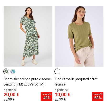
Chemisier crépon pure viscose
T-shirt maille jacquard effet
Lenzing(TM) EcoVero(TM)
froissé
à partir de
à partir de
20,00 €
10,00 €
Jusqu'à
Jusqu'à
-40%
-60%
35,99 €
25,99 €