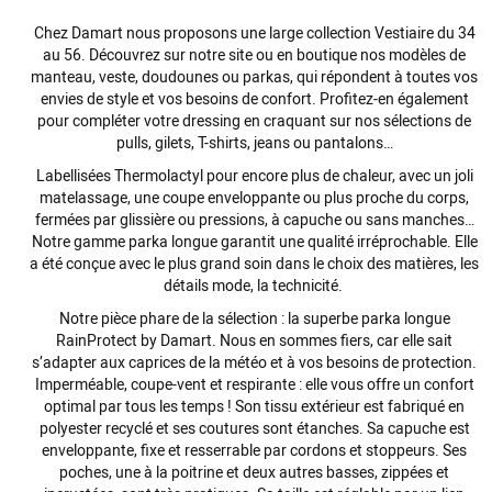
Chez Damart nous proposons une large collection Vestiaire du 34
au 56. Découvrez sur notre site ou en boutique nos modèles de
manteau, veste, doudounes ou parkas, qui répondent à toutes vos
envies de style et vos besoins de confort. Profitez-en également
pour compléter votre dressing en craquant sur nos sélections de
pulls, gilets, T-shirts, jeans ou pantalons…
Labellisées Thermolactyl pour encore plus de chaleur, avec un joli
matelassage, une coupe enveloppante ou plus proche du corps,
fermées par glissière ou pressions, à capuche ou sans manches…
Notre gamme parka longue garantit une qualité irréprochable. Elle
a été conçue avec le plus grand soin dans le choix des matières, les
détails mode, la technicité.
Notre pièce phare de la sélection : la superbe parka longue
RainProtect by Damart. Nous en sommes fiers, car elle sait
s’adapter aux caprices de la météo et à vos besoins de protection.
Imperméable, coupe-vent et respirante : elle vous offre un confort
optimal par tous les temps ! Son tissu extérieur est fabriqué en
polyester recyclé et ses coutures sont étanches. Sa capuche est
enveloppante, fixe et resserrable par cordons et stoppeurs. Ses
poches, une à la poitrine et deux autres basses, zippées et