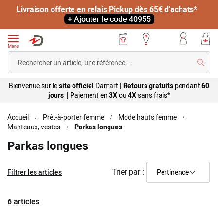
Livraison offerte en relais Pickup dès 65€ d'achats*
+ Ajouter le code 40955
Menu
Reche
Bienvenue sur le
site officiel
Damart
|
Retours gratuits
pendant
60
jours |
Paiement en
3X
ou
4X
sans
frais*
Accueil
Prêt-à-porter femme
Mode hauts femme
Manteaux, vestes
Parkas longues
Parkas longues
Trier par :
Filtrer les articles
6
articles