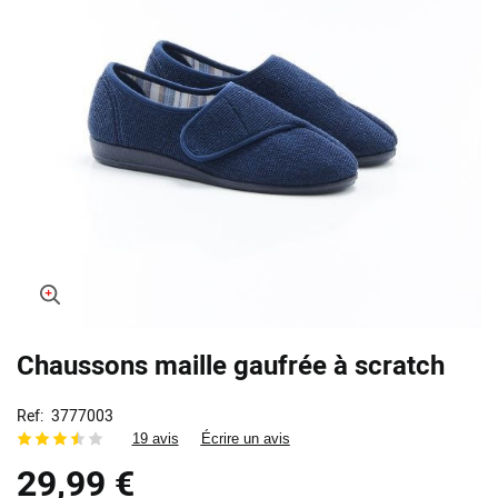
Skip
Chaussons maille gaufrée à scratch
to
the
beginning
Ref
3777003
of
19 avis
Écrire un avis
the
29,99 €
images
gallery