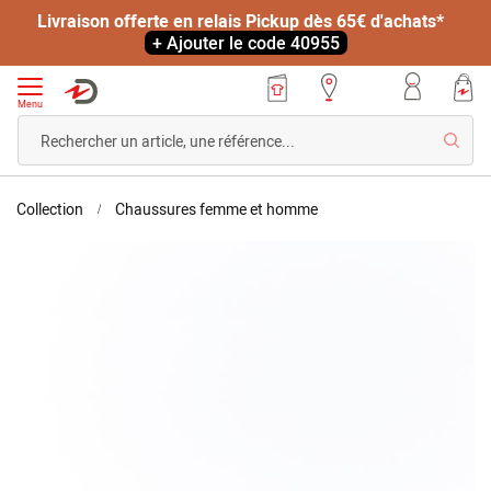
Livraison offerte en relais Pickup dès 65€ d'achats*
+ Ajouter le code 40955
Menu
Reche
Accueil
Chaussons
Collection
Chaussures femme et homme
maille
Skip
gaufrée
to
à
the
scratch
end
of
the
images
gallery