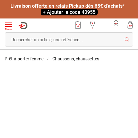
Livraison offerte en relais Pickup dès 65€ d'achats*
+ Ajouter le code 40955
Menu
Reche
Accueil
Chaussons
Prêt-à-porter femme
Chaussons, chaussettes
Thermolactyl
Skip
Skip
to
to
the
the
end
beginning
of
of
the
the
images
images
gallery
gallery