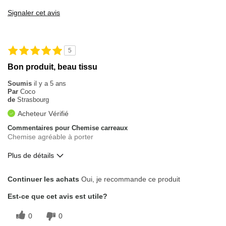
Confortable
Signaler cet avis
Correspond bien à la photo
Les meilleures utilisations
5
Pour faire du sport
Bon produit, beau tissu
Pour sortir
Soumis
il y a 5 ans
Par
Coco
Quotidien
de
Strasbourg
Acheteur Vérifié
Évaluation sur la taille
Taille conforme
Commentaires pour Chemise carreaux
Chemise agréable à porter
Plus de détails
Le pour
Continuer les achats
Oui, je recommande ce produit
Bien coupé
Est-ce que cet avis est utile?
Bonne qualité
0
0
Confortable