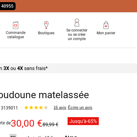
e 40955
Se connecter
Commande
Boutiques
Mon panier
ou se créer
catalogue
un compte
n
3X
ou
4X
sans
frais*
oudoune matelassée
3139011
16 avis
Écrire un avis
30,00 €
Jusqu'à
-65%
rtir de
89,99 €