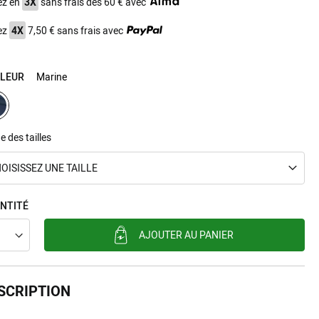
ez en
3X
sans frais dès 60 € avec
ez
4X
7,50 € sans frais avec
LEUR
Marine
e des tailles
OISISSEZ UNE TAILLE
NTITÉ
AJOUTER AU PANIER
SCRIPTION