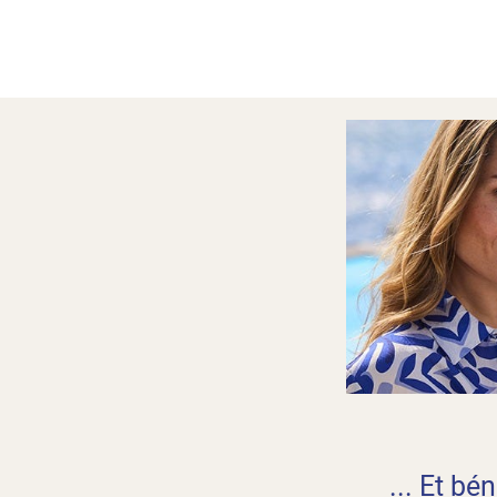
... Et bé