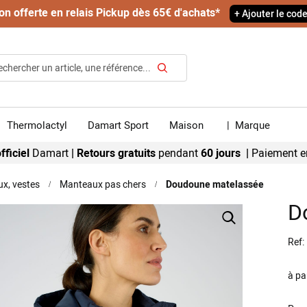
on offerte en relais Pickup dès 65€ d'achats*
+ Ajouter le cod
Rechercher
Thermolactyl
Damart Sport
Maison
|
Marque
fficiel
Damart
|
Retours gratuits
pendant
60 jours |
Paiement e
x, vestes
Manteaux pas chers
Doudoune matelassée
D
Ref
à pa