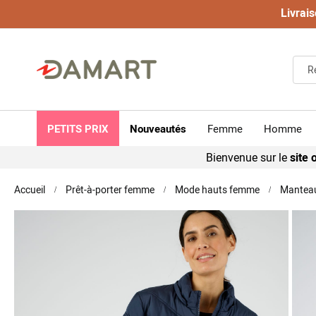
Livrais
PETITS PRIX
Nouveautés
Femme
Homme
Bienvenue sur le
site o
Accueil
Prêt-à-porter femme
Mode hauts femme
Manteau
Skip
to
the
end
of
the
images