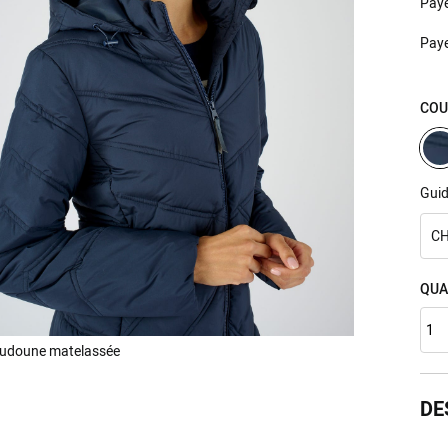
Pay
Pay
COU
Guid
CH
QUA
DE