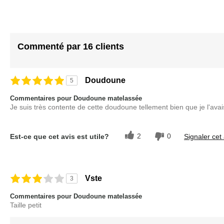
beginning
of
the
images
Commenté par 16 clients
gallery
Doudoune
5
Commentaires pour Doudoune matelassée
Je suis très contente de cette doudoune tellement bien que je l'avai
2
0
Est-ce que cet avis est utile?
Signaler cet 
Vste
3
Commentaires pour Doudoune matelassée
Taille petit