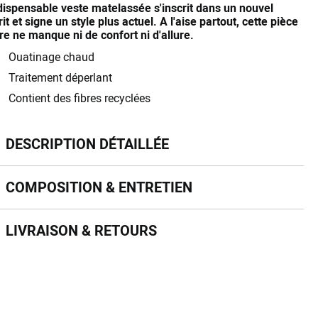
ndispensable veste matelassée s'inscrit dans un nouvel
it et signe un style plus actuel. A l'aise partout, cette pièce
re ne manque ni de confort ni d'allure.
Ouatinage chaud
Traitement déperlant
Contient des fibres recyclées
scription détaillée
DESCRIPTION DÉTAILLÉE
mposition & entretien
COMPOSITION & ENTRETIEN
vraison & retours
LIVRAISON & RETOURS