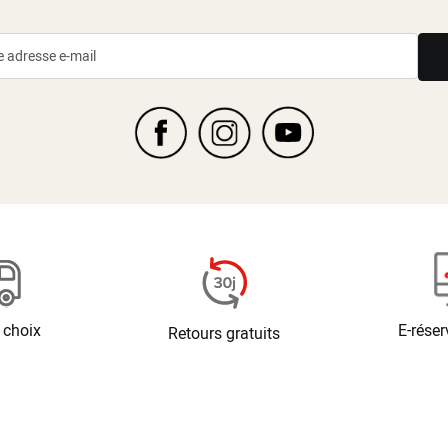
 choix
E-réser
Retours gratuits