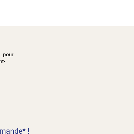
.. pour
nt-
mande* !