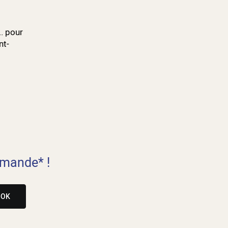
.. pour
nt-
mande* !
OK