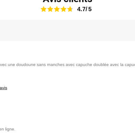
4.7
rte avec une doudoune sans manches avec capuche doublée avec la capuc
avis
en ligne.