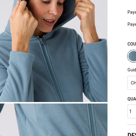
Pay
Pay
COU
Guid
CH
QUA
DE