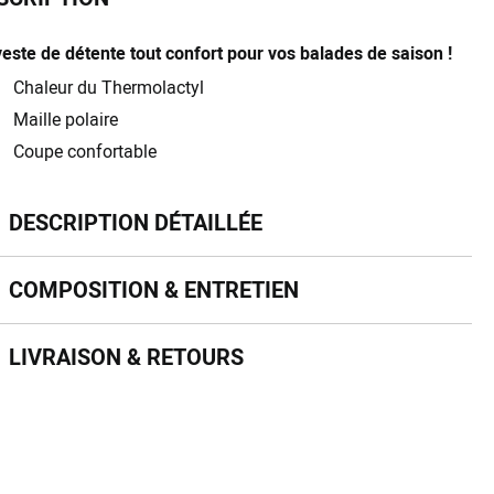
veste de détente tout confort pour vos balades de saison !
Chaleur du Thermolactyl
Maille polaire
Coupe confortable
scription détaillée
DESCRIPTION DÉTAILLÉE
mposition & entretien
COMPOSITION & ENTRETIEN
vraison & retours
LIVRAISON & RETOURS