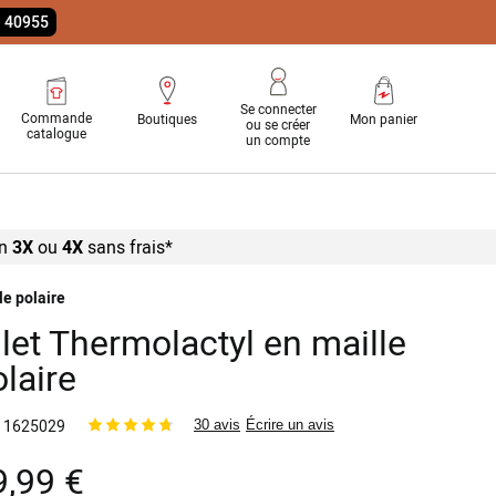
e 40955
Se connecter
Commande
Boutiques
Mon panier
ou se créer
catalogue
un compte
n
3X
ou
4X
sans
frais*
le polaire
let Thermolactyl en maille
laire
1625029
30 avis
Écrire un avis
9,99 €