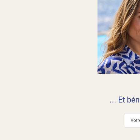
... Et bé