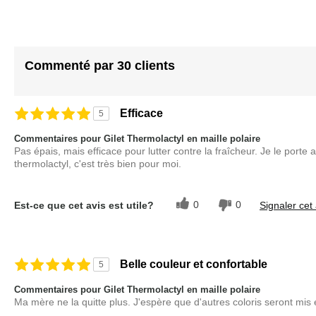
beginning
of
the
images
Commenté par 30 clients
gallery
Efficace
5
Commentaires pour Gilet Thermolactyl en maille polaire
Pas épais, mais efficace pour lutter contre la fraîcheur. Je le po
thermolactyl, c'est très bien pour moi.
0
0
Est-ce que cet avis est utile?
Signaler cet 
Belle couleur et confortable
5
Commentaires pour Gilet Thermolactyl en maille polaire
Ma mère ne la quitte plus. J'espère que d'autres coloris seront mis 