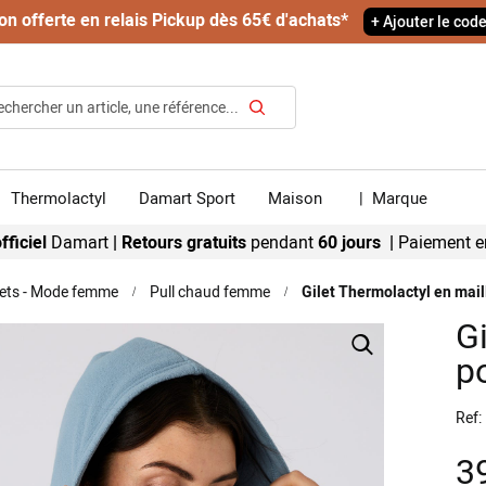
on offerte en relais Pickup dès 65€ d'achats*
+ Ajouter le cod
Rechercher
Thermolactyl
Damart Sport
Maison
|
Marque
fficiel
Damart
|
Retours gratuits
pendant
60 jours |
Paiement e
ilets - Mode femme
Pull chaud femme
Gilet Thermolactyl en mail
Gi
po
Ref
3