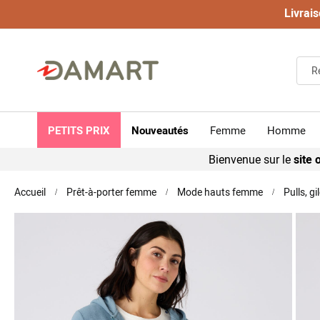
Livrais
PETITS PRIX
Nouveautés
Femme
Homme
Bienvenue sur le
site o
Accueil
Prêt-à-porter femme
Mode hauts femme
Pulls, g
Skip
to
the
end
of
the
images