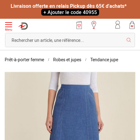
Livraison offerte en relais Pickup dès 65€ d'achats*
+ Ajouter le code 40955
Menu
Reche
Accueil
Jupe
Prêt-à-porter femme
Robes et jupes
Tendance jupe
ample
Skip
tissu
to
texturé
the
end
of
the
images
gallery