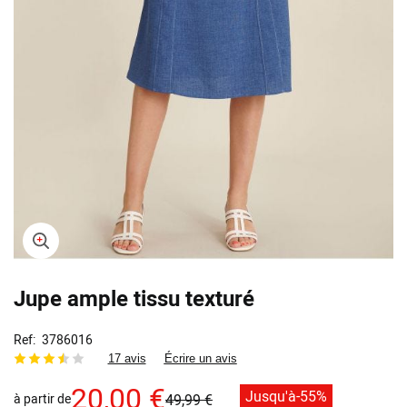
Skip
Jupe ample tissu texturé
to
the
beginning
Ref
3786016
of
17 avis
Écrire un avis
the
images
20,00 €
Jusqu'à
-55%
à partir de
49,99 €
gallery