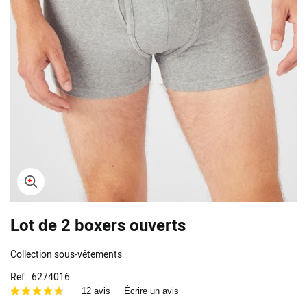
Skip
Lot de 2 boxers ouverts
to
the
beginning
Collection sous-vêtements
of
the
Ref
6274016
images
12 avis
Écrire un avis
gallery