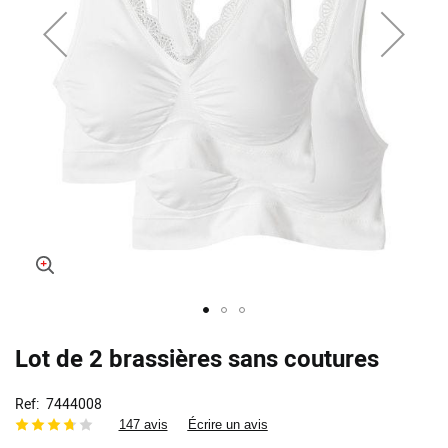
Skip
Lot de 2 brassières sans coutures
to
the
beginning
Ref
7444008
of
147 avis
Écrire un avis
the