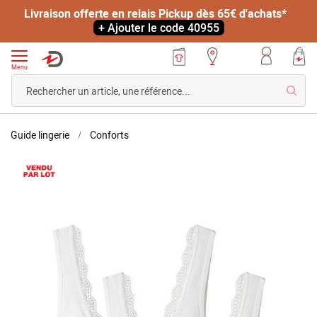
Livraison offerte en relais Pickup dès 65€ d'achats*
+ Ajouter le code 40955
Menu
Reche
Accueil
Lot
Guide lingerie
Conforts
de
Skip
2
to
brassières
the
sans
end
coutures
of
the
images
gallery