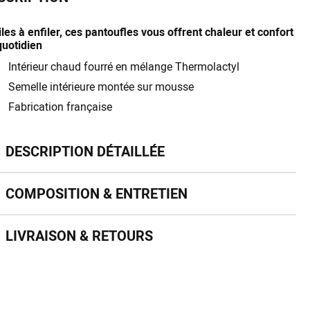
les à enfiler, ces pantoufles vous offrent chaleur et confort
quotidien
Intérieur chaud fourré en mélange Thermolactyl
Semelle intérieure montée sur mousse
Fabrication française
scription détaillée
DESCRIPTION DÉTAILLÉE
mposition & entretien
COMPOSITION & ENTRETIEN
vraison & retours
LIVRAISON & RETOURS