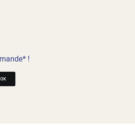
mande* !
OK