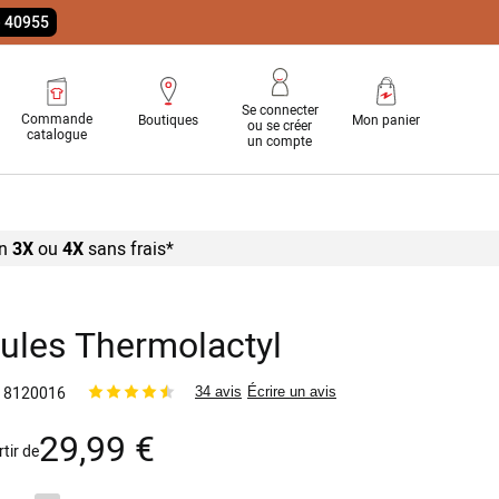
e 40955
Se connecter
Commande
Boutiques
Mon panier
ou se créer
catalogue
un compte
n
3X
ou
4X
sans
frais*
ules Thermolactyl
8120016
34 avis
Écrire un avis
29,99 €
rtir de