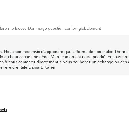
bordure me blesse Dommage question confort globalement
vis. Nous sommes ravis d'apprendre que la forme de nos mules Thermol
n du haut cause une gêne. Votre confort est notre priorité, et nous pr
as à nous contacter directement si vous souhaitez un échange ou des 
illère clientèle Damart, Karen
Les meilleures utilisations
Usage quotidien
avis