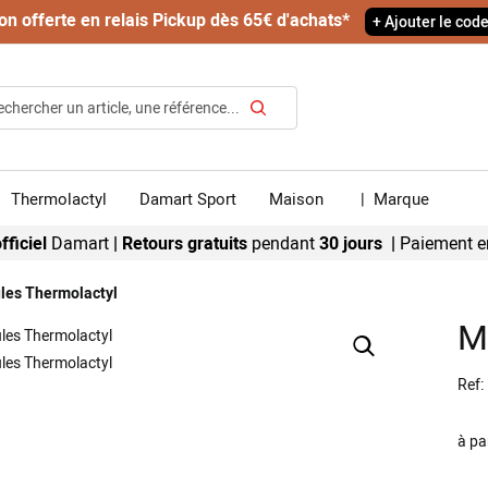
on offerte en relais Pickup dès 65€ d'achats*
+ Ajouter le cod
Rechercher
Thermolactyl
Damart Sport
Maison
|
Marque
fficiel
Damart
|
Retours gratuits
pendant
30 jours |
Paiement e
les Thermolactyl
M
Ref
à pa