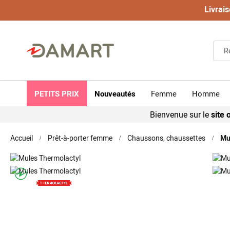
Livrais
PETITS PRIX
Nouveautés
Femme
Homme
Bienvenue sur le
site o
Accueil
Prêt-à-porter femme
Chaussons, chaussettes
Mu
Skip
to
the
Skip
end
to
of
the
the
beginning
images
of