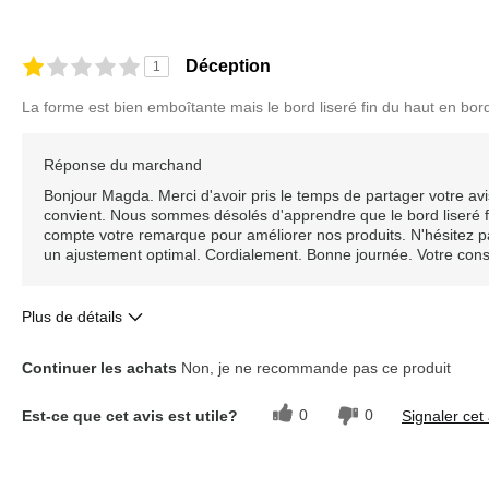
Déception
1
La forme est bien emboîtante mais le bord liseré fin du haut en 
Réponse du marchand
Bonjour Magda. Merci d'avoir pris le temps de partager votre a
convient. Nous sommes désolés d'apprendre que le bord liseré fi
compte votre remarque pour améliorer nos produits. N'hésitez p
un ajustement optimal. Cordialement. Bonne journée. Votre conse
Plus de détails
Le pour
Le contre
Continuer les achats
Non, je ne recommande pas ce produit
Bonne coupe
Qualité médiocre
0
0
Est-ce que cet avis est utile?
Signaler cet 
Décrivez-vous
Classique
Évaluation sur la taille
Taille conforme