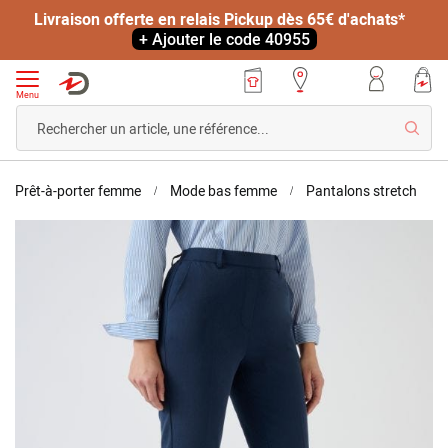
Livraison offerte en relais Pickup dès 65€ d'achats*
+ Ajouter le code 40955
Menu
Reche
Accueil
Pant
Prêt-à-porter femme
Mode bas femme
Pantalons stretch
7/8
Skip
enfil
to
bi-
the
stre
end
of
the
images
gallery