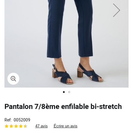
Skip
Pantalon 7/8ème enfilable bi-stretch
to
the
beginning
Ref
0052009
of
47 avis
Écrire un avis
the