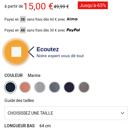
images
15,00 €
Jusqu'à
-65%
à partir de
49,99 €
gallery
Payez en
3X
sans frais dès 60 € avec
Payez en
4X
sans frais dès 30 € avec
COULEUR
Marine
Guide des tailles
CHOISISSEZ UNE TAILLE
LONGUEUR BAS
64 cm