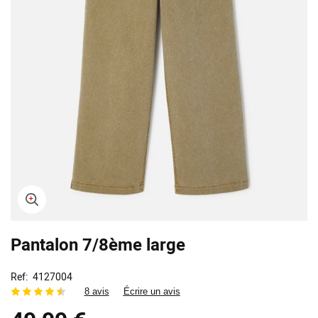
Skip
Pantalon 7/8ème large
to
the
beginning
Ref
4127004
of
8 avis
Écrire un avis
the
images