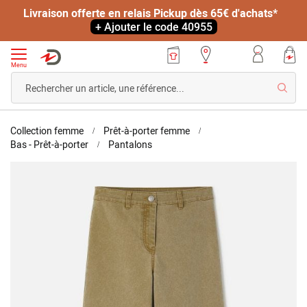
Livraison offerte en relais Pickup dès 65€ d'achats*
+ Ajouter le code 40955
Menu
Reche
Accueil
Collection femme
Prêt-à-porter femme
Pantalon
Bas - Prêt-à-porter
Pantalons
7/8ème
Skip
large
to
the
end
of
the
images
gallery