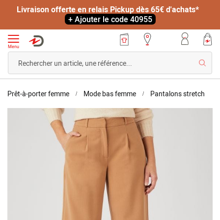
Livraison offerte en relais Pickup dès 65€ d'achats*
+ Ajouter le code 40955
Menu
Reche
Accueil
Pant
Prêt-à-porter femme
Mode bas femme
Pantalons stretch
larg
Skip
et
to
fluid
the
bi-
end
stre
of
the
images
gallery