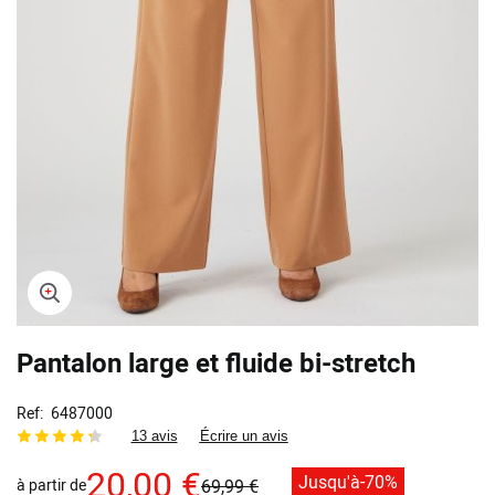
Skip
Pantalon large et fluide bi-stretch
to
the
beginning
Ref
6487000
of
13 avis
Écrire un avis
the
images
20,00 €
Jusqu'à
-70%
à partir de
69,99 €
gallery