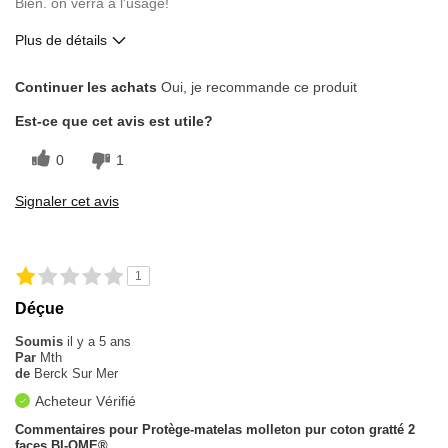
Bien. on verra à l'usage!
Plus de détails
Le pour
Continuer les achats
Oui, je recommande ce produit
Bon rapport qualité/prix
Est-ce que cet avis est utile?
Flexible
0
1
Les meilleures utilisations
Signaler cet avis
Chambre à coucher principale
Décrivez-vous
Pratique
1
Évaluation sur la taille
Taille conforme
Déçue
Soumis
il y a 5 ans
Par
Mth
de
Berck Sur Mer
Acheteur Vérifié
Commentaires pour Protège-matelas molleton pur coton gratté 2
faces BI-OME®