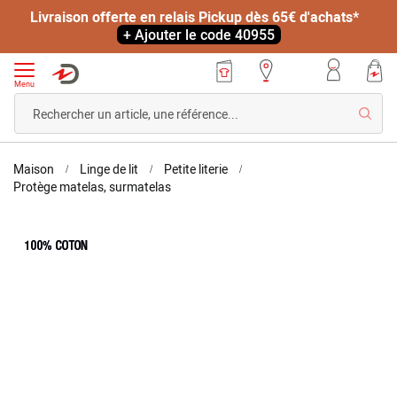
Livraison offerte en relais Pickup dès 65€ d'achats*
+ Ajouter le code 40955
Menu
Reche
Accueil
Maison
Linge de lit
Petite literie
Protège-
Protège matelas, surmatelas
matelas
molleton
Skip
Skip
pur
to
to
coton
the
the
gratté
end
beginning
2
of
of
faces
the
the
BI-
images
images
OME®
gallery
gallery