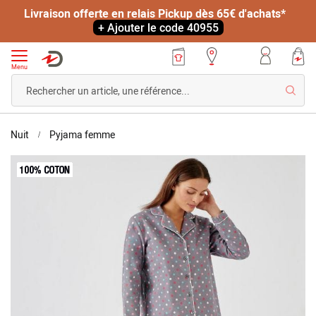
Livraison offerte en relais Pickup dès 65€ d'achats*
+ Ajouter le code 40955
Menu
Reche
Accueil
Pyjama
Nuit
Pyjama femme
flanelle
Skip
coton
to
imprimé
the
end
of
the
images
gallery