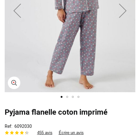
Skip
Pyjama flanelle coton imprimé
to
the
beginning
Ref
6092030
of
455 avis
Écrire un avis
the