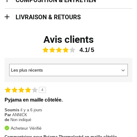
Livraison & retours
LIVRAISON & RETOURS
Avis clients
4.1
4
Pyjama en maille côtelée.
Soumis
il y a 6 jours
Par
ANNICK
de
Non indiqué
Acheteur Vérifié
Commentaires pour Pyjama Thermolactyl en maille côtelée