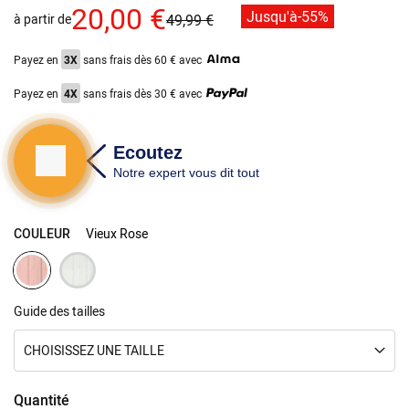
images
20,00 €
Jusqu'à
-55%
à partir de
49,99 €
gallery
Payez en
3X
sans frais dès 60 € avec
Payez en
4X
sans frais dès 30 € avec
COULEUR
Vieux Rose
Guide des tailles
CHOISISSEZ UNE TAILLE
Quantité