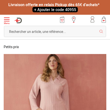
Livraison offerte en relais Pickup dès 65€ d'achats*
+ Ajouter le code 40955
Menu
Reche
Accueil
Pyjama
Petits prix
Thermolactyl
Skip
en
to
maille
the
côtelée
end
of
the
images
gallery