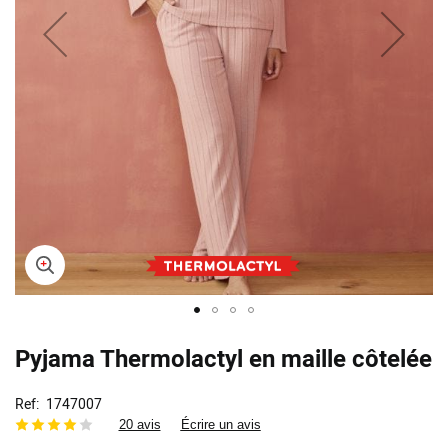
Skip
Pyjama Thermolactyl en maille côtelée
to
the
beginning
Ref
1747007
of
20 avis
Écrire un avis
the