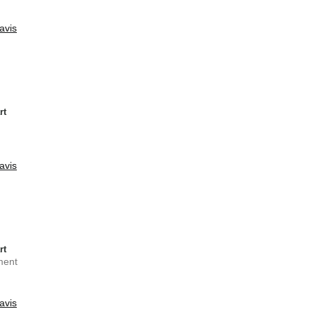
avis
rt
avis
rt
ment
avis