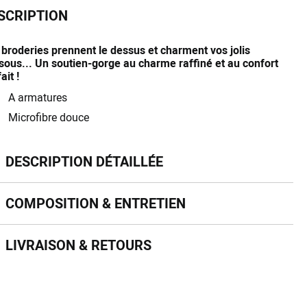
SCRIPTION
 broderies prennent le dessus et charment vos jolis
sous... Un soutien-gorge au charme raffiné et au confort
ait !
A armatures
Microfibre douce
scription détaillée
DESCRIPTION DÉTAILLÉE
mposition & entretien
COMPOSITION & ENTRETIEN
vraison & retours
LIVRAISON & RETOURS