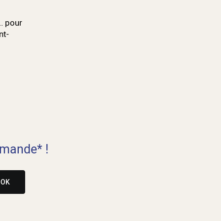
.. pour
nt-
mande* !
OK