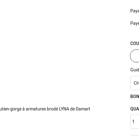
Pay
Pay
COU
Guid
CH
BON
QUA