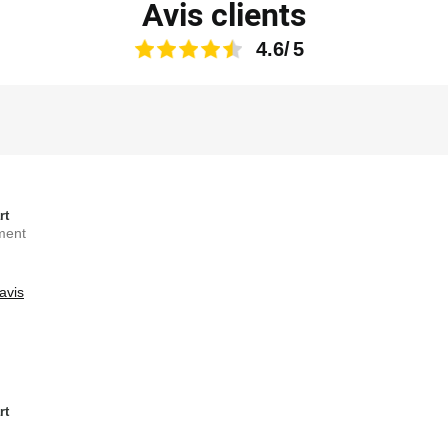
Avis clients
4.6
rt
ment
avis
rt