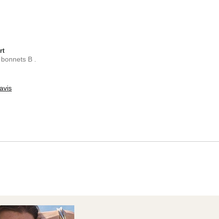
rt
 bonnets B .
avis