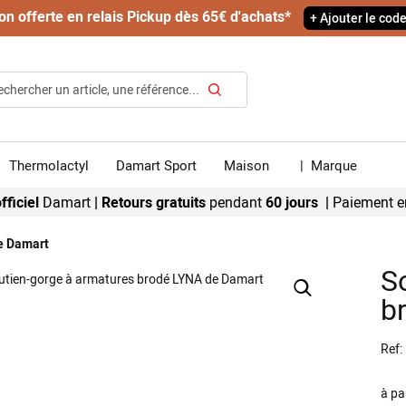
on offerte en relais Pickup dès 65€ d'achats*
+ Ajouter le cod
Rechercher
Thermolactyl
Damart Sport
Maison
|
Marque
fficiel
Damart
|
Retours gratuits
pendant
60 jours |
Paiement e
e Damart
S
b
Ref
à pa