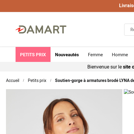
Livrais
PETITS PRIX
Nouveautés
Femme
Homme
Bienvenue sur le
site o
Accueil
Petits prix
Soutien-gorge à armatures brodé LYNA d
Skip
to
the
end
of
the
images