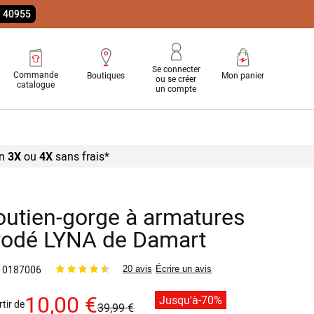
e 40955
Se connecter
Commande
Boutiques
Mon panier
ou se créer
catalogue
un compte
n
3X
ou
4X
sans
frais*
outien-gorge à armatures
rodé LYNA de Damart
0187006
20 avis
Écrire un avis
10,00 €
Jusqu'à
-70%
rtir de
39,99 €