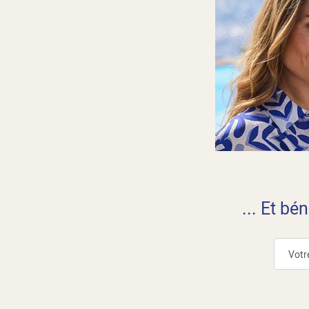
... Et bé