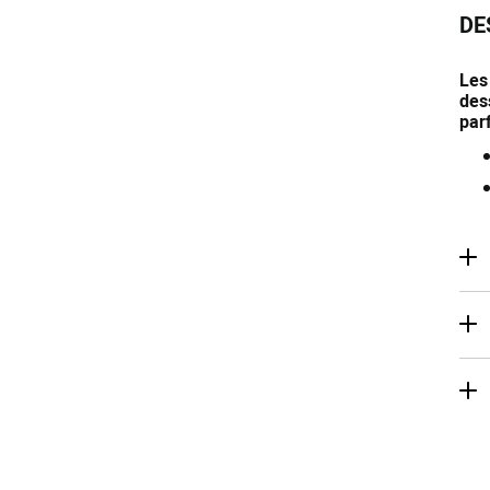
DE
Les
des
parf
de
Co
Li