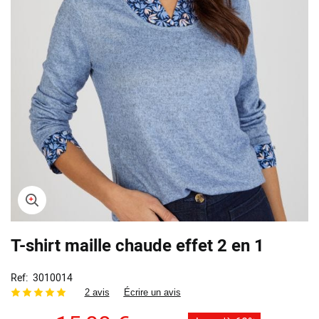
Skip
T-shirt maille chaude effet 2 en 1
to
the
beginning
Ref
3010014
of
2 avis
Écrire un avis
the
images