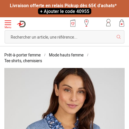
Livraison offerte en relais Pickup dès 65€ d'achats*
+ Ajouter le code 40955
Menu
Reche
Accueil
Prêt-à-porter femme
Mode hauts femme
T-
Tee shirts, chemisiers
shirt
Skip
maille
to
chaude
the
effet
end
2
of
en
the
1
images
gallery