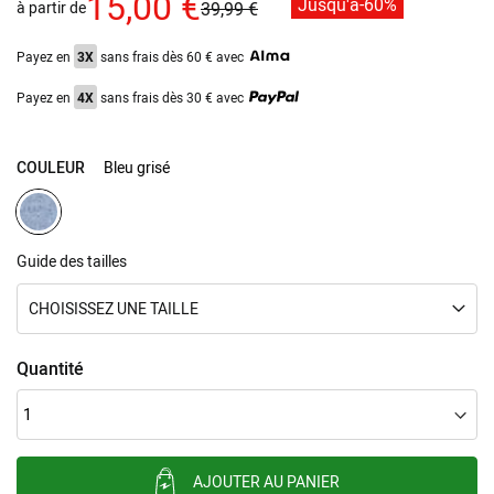
15,00 €
Jusqu'à
-60%
à partir de
39,99 €
gallery
Payez en
3X
sans frais dès 60 € avec
Payez en
4X
sans frais dès 30 € avec
COULEUR
Bleu grisé
Guide des tailles
CHOISISSEZ UNE TAILLE
Quantité
AJOUTER AU PANIER